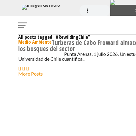
All posts tagged "#RewildingChile"
Turberas de Cabo Froward alma
Medio Ambiente
los bosques del sector
Punta Arenas. 1 julio 2026. Un estu
1 DE JULIO DE 2026 - 6:59
Universidad de Chile cuantifica...
More Posts