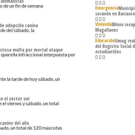
 animalistas
o de un fin de semana
Emergencia
Municipi
socavón en Barranco
Vivienda
Minvu recup
 de adopción canina
Magallanes
rde del sábado, la
Educación
Umag real
del Registro Social 
ostosa multa por mortal ataque
estudiantiles
querella infraccional interpuesta por
nte la tarde de hoy sábado, un
n el sector sur
 el viernes y sábado, un total
 canino del año
bado, un total de 120 mascotas