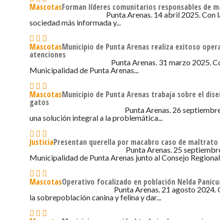
Mascotas
Forman líderes comunitarios responsables de m
Punta Arenas. 14 abril 2025. Con l
14 DE ABRIL DE 2025 - 8:30
sociedad más informada y...
Mascotas
Municipio de Punta Arenas realiza exitoso oper
atenciones
Punta Arenas. 31 marzo 2025. C
31 DE MARZO DE 2025 - 11:00
Municipalidad de Punta Arenas...
Mascotas
Municipio de Punta Arenas trabaja sobre el diseñ
gatos
Punta Arenas. 26 septiembre
26 DE SEPTIEMBRE DE 2024 - 7:43
una solución integral a la problemática...
Justicia
Presentan querella por macabro caso de maltrato
Punta Arenas. 25 septiembre
25 DE SEPTIEMBRE DE 2024 - 8:20
Municipalidad de Punta Arenas junto al Consejo Regional.
Mascotas
Operativo focalizado en población Nelda Panicu
Punta Arenas. 21 agosto 2024. C
21 DE AGOSTO DE 2024 - 7:34
la sobrepoblación canina y felina y dar...