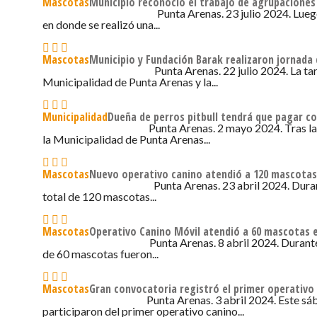
Mascotas
Municipio reconoció el trabajo de agrupaciones
Punta Arenas. 23 julio 2024. Lueg
23 DE JULIO DE 2024 - 8:00
en donde se realizó una...
Mascotas
Municipio y Fundación Barak realizaron jornada
Punta Arenas. 22 julio 2024. La ta
22 DE JULIO DE 2024 - 9:16
Municipalidad de Punta Arenas y la...
Municipalidad
Dueña de perros pitbull tendrá que pagar c
Punta Arenas. 2 mayo 2024. Tras la 
2 DE MAYO DE 2024 - 7:44
la Municipalidad de Punta Arenas...
Mascotas
Nuevo operativo canino atendió a 120 mascotas
Punta Arenas. 23 abril 2024. Dura
23 DE ABRIL DE 2024 - 7:34
total de 120 mascotas...
Mascotas
Operativo Canino Móvil atendió a 60 mascotas e
Punta Arenas. 8 abril 2024. Durante
8 DE ABRIL DE 2024 - 5:33
de 60 mascotas fueron...
Mascotas
Gran convocatoria registró el primer operativo
Punta Arenas. 3 abril 2024. Este sá
3 DE ABRIL DE 2024 - 7:41
participaron del primer operativo canino...