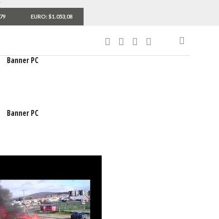
,79
EURO: $1.053,08