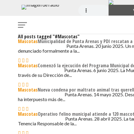
All posts tagged "#Mascotas"
Mascotas
Municipalidad de Punta Arenas y PDI rescatan a 
Punta Arenas. 20 junio 2025. Un 
20 DE JUNIO DE 2025 - 4:36
denunciado formalmente a la...
Mascotas
Comenzó la ejecución del Programa Municipal de
Punta Arenas. 6 junio 2025. La Mu
6 DE JUNIO DE 2025 - 6:04
través de su Dirección de...
Mascotas
Nueva condena por maltrato animal tras querell
Punta Arenas. 14 mayo 2025. Desde
14 DE MAYO DE 2025 - 8:04
ha interpuesto más de...
Mascotas
Operativo felino municipal atiende a 120 masco
Punta Arenas. 28 abril 2025. La t
28 DE ABRIL DE 2025 - 2:44
Tenencia Responsable de la...