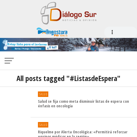
All posts tagged "#ListasdeEspera"
SALUD
Salud se fija como meta disminuir listas de espera con
énfasis en oncología
SALUD
Riquelme por Alerta Oncológica: «Permitirá reforzar
equipos médicos en la región»