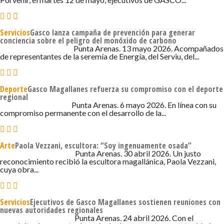
Servicios
Gasco lanza campaña de prevención para generar
conciencia sobre el peligro del monóxido de carbono
13 DE MAYO DE 2026 - 4:36
Punta Arenas. 13 mayo 2026. Acompañados
de representantes de la seremía de Energía, del Serviu, del...
Deporte
Gasco Magallanes refuerza su compromiso con el deporte
regional
6 DE MAYO DE 2026 - 2:59
Punta Arenas. 6 mayo 2026. En línea con su
compromiso permanente con el desarrollo de la...
Arte
Paola Vezzani, escultora: “Soy ingenuamente osada”
30 DE ABRIL DE 2026 - 7:05
Punta Arenas. 30 abril 2026. Un justo
reconocimiento recibió la escultora magallánica, Paola Vezzani,
cuya obra...
Servicios
Ejecutivos de Gasco Magallanes sostienen reuniones con
nuevas autoridades regionales
24 DE ABRIL DE 2026 - 6:18
Punta Arenas. 24 abril 2026. Con el