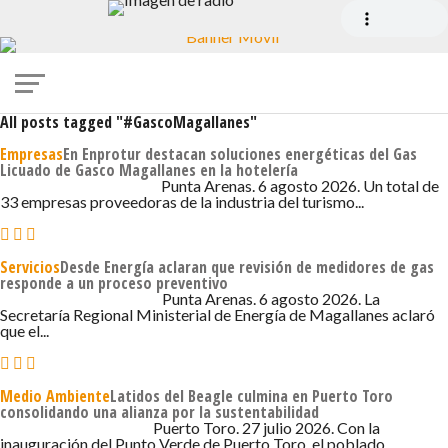
All posts tagged "#GascoMagallanes"
Empresas
En Enprotur destacan soluciones energéticas del Gas
Licuado de Gasco Magallanes en la hotelería
6 DE AGOSTO DE 2026 - 7:28
Punta Arenas. 6 agosto 2026. Un total de
33 empresas proveedoras de la industria del turismo...
Servicios
Desde Energía aclaran que revisión de medidores de gas
responde a un proceso preventivo
6 DE AGOSTO DE 2026 - 6:05
Punta Arenas. 6 agosto 2026. La
Secretaría Regional Ministerial de Energía de Magallanes aclaró
que el...
Medio Ambiente
Latidos del Beagle culmina en Puerto Toro
consolidando una alianza por la sustentabilidad
27 DE JULIO DE 2026 - 4:40
Puerto Toro. 27 julio 2026. Con la
inauguración del Punto Verde de Puerto Toro, el poblado...