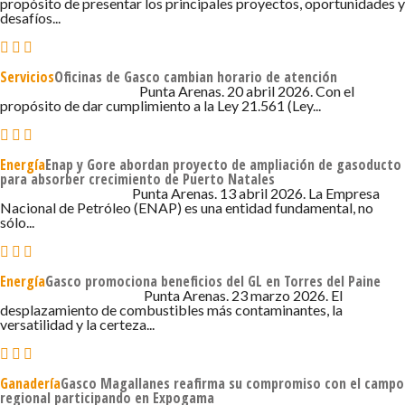
propósito de presentar los principales proyectos, oportunidades y
desafíos...
Servicios
Oficinas de Gasco cambian horario de atención
20 DE ABRIL DE 2026 - 12:20
Punta Arenas. 20 abril 2026. Con el
propósito de dar cumplimiento a la Ley 21.561 (Ley...
Energía
Enap y Gore abordan proyecto de ampliación de gasoducto
para absorber crecimiento de Puerto Natales
13 DE ABRIL DE 2026 - 1:44
Punta Arenas. 13 abril 2026. La Empresa
Nacional de Petróleo (ENAP) es una entidad fundamental, no
sólo...
Energía
Gasco promociona beneficios del GL en Torres del Paine
23 DE MARZO DE 2026 - 7:00
Punta Arenas. 23 marzo 2026. El
desplazamiento de combustibles más contaminantes, la
versatilidad y la certeza...
Ganadería
Gasco Magallanes reafirma su compromiso con el campo
regional participando en Expogama