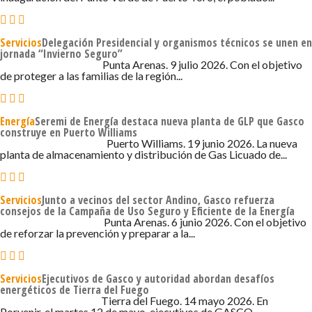
Servicios
Delegación Presidencial y organismos técnicos se unen en
jornada “Invierno Seguro”
9 DE JULIO DE 2026 - 2:44
Punta Arenas. 9 julio 2026. Con el objetivo
de proteger a las familias de la región...
Energía
Seremi de Energía destaca nueva planta de GLP que Gasco
construye en Puerto Williams
19 DE JUNIO DE 2026 - 4:29
Puerto Williams. 19 junio 2026. La nueva
planta de almacenamiento y distribución de Gas Licuado de...
Servicios
Junto a vecinos del sector Andino, Gasco refuerza
consejos de la Campaña de Uso Seguro y Eficiente de la Energía
6 DE JUNIO DE 2026 - 8:05
Punta Arenas. 6 junio 2026. Con el objetivo
de reforzar la prevención y preparar a la...
Servicios
Ejecutivos de Gasco y autoridad abordan desafíos
energéticos de Tierra del Fuego
14 DE MAYO DE 2026 - 3:16
Tierra del Fuego. 14 mayo 2026. En
Porvenir, el martes 12 de mayo, ejecutivos de GASCO...