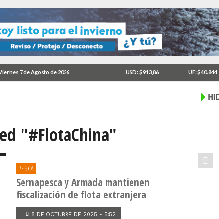
Viernes 7 de Agosto de 2026
USD: $913,86
UF: $40.844
ged "#FlotaChina"
PESCA
Sernapesca y Armada mantienen
fiscalización de flota extranjera
8 DE OCTUBRE DE 2025 - 5:52