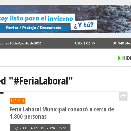
Lunes 10 de Agosto de 2026
USD: $911,77
UF: $40.846
ed "#FeriaLaboral"
TRABAJO
Feria Laboral Municipal convocó a cerca de
1.800 personas
20 DE ABRIL DE 2026 - 12:29