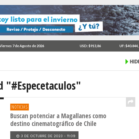
Viernes 7 de Agosto de 2026
USD: $913,86
UF: $40.844
ed "#Especetaculos"
NOTICIAS
Buscan potenciar a Magallanes como
destino cinematográfico de Chile
3 DE OCTUBRE DE 2023 - 11:09