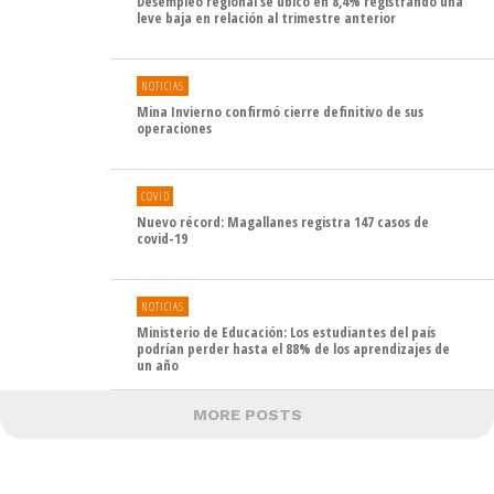
Desempleo regional se ubicó en 8,4% registrando una
leve baja en relación al trimestre anterior
NOTICIAS
Mina Invierno confirmó cierre definitivo de sus
operaciones
COVID
Nuevo récord: Magallanes registra 147 casos de
covid-19
NOTICIAS
Ministerio de Educación: Los estudiantes del país
podrían perder hasta el 88% de los aprendizajes de
un año
MORE POSTS