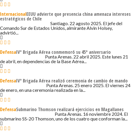
Internacional
EEUU advierte que presencia china amenaza intereses
estratégicos de Chile
22 DE AGOSTO DE 2025 - 9:59
Santiago. 22 agosto 2025. El jefe del
Comando Sur de Estados Unidos, almirante Alvin Holsey,
advirtió...
Defensa
IVª Brigada Aérea conmemoró su 45° aniversario
22 DE ABRIL DE 2025 - 6:25
Punta Arenas. 22 abril 2025. Este lunes 21
de abril, en dependencias de la Base Aérea...
Defensa
IVª Brigada Aérea realizó ceremonia de cambio de mando
25 DE ENERO DE 2025 - 1:14
Punta Arenas. 25 enero 2025. El viernes 24
de enero, en una ceremonia realizada en la...
Defensa
Submarino Thomson realizará ejercicios en Magallanes
16 DE NOVIEMBRE DE 2024 - 2:52
Punta Arenas. 16 noviembre 2024. El
submarino SS-20 Thomson, uno de los cuatro que conforman la...