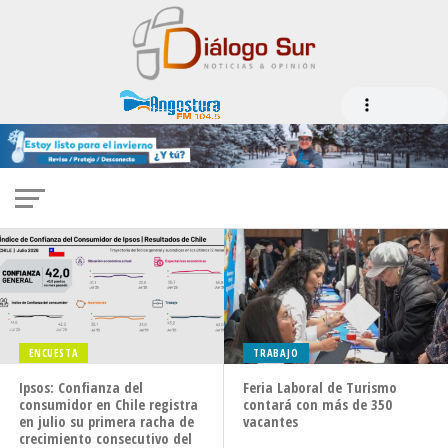
SALUD
Día del Niño: Salud llama a verificar etiquetado
al comprar juguetes
ENCUESTA
TRABAJO
Ipsos: Confianza del
Feria Laboral de Turismo
consumidor en Chile registra
contará con más de 350
en julio su primera racha de
vacantes
crecimiento consecutivo del