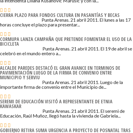
la intendenta Liliana Kusanovic Márusic y con la...
CIERRA PLAZO PARA FONDOS CULTURA EN PASANTÍAS Y BECAS
21 DE ABRIL DE 2011 - 7:16
Punta Arenas. 21 abril 2011. El lunes a las 17
horas concluye el plazo para presentar...
CORMUPA LANZA CAMPAÑA QUE PRETENDE FOMENTAR EL USO DE LA
BICICLETA
21 DE ABRIL DE 2011 - 7:08
Punta Arenas. 21 abril 2011. El 19 de abril se
celebró en el mundo entero a...
ALCALDE PAREDES DESTACÓ EL GRAN AVANCE EN TERMINOS DE
PAVIMENTACIÓN LUEGO DE LA FIRMA DE CONVENIO ENTRE
MUNICIPIO Y SERVIU
21 DE ABRIL DE 2011 - 7:02
Punta Arenas. 21 abril 2011. Luego de la
importante firma de convenio entre el Municipio de...
SEREMI DE EDUCACIÓN VISITÓ A REPRESENTANTE DE ETNIA
KAWASKAR
21 DE ABRIL DE 2011 - 6:56
Punta Arenas. 21 abril 2011. El seremi de
Educación, Raúl Muñoz, llegó hasta la vivienda de Gabriela...
GOBIERNO RETIRA SUMA URGENCIA A PROYECTO DE POSNATAL TRAS