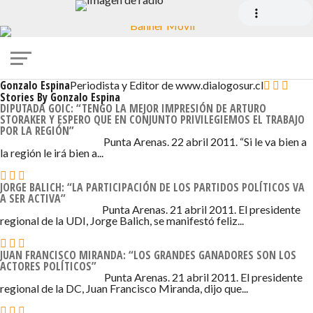
Gonzalo Espina
Periodista y Editor de www.dialogosur.cl
Stories By Gonzalo Espina
DIPUTADA GOIC: “TENGO LA MEJOR IMPRESIÓN DE ARTURO
STORAKER Y ESPERO QUE EN CONJUNTO PRIVILEGIEMOS EL TRABAJO
POR LA REGIÓN”
22 DE ABRIL DE 2011 - 12:36
Punta Arenas. 22 abril 2011. “Si le va bien a
la región le irá bien a...
JORGE BALICH: “LA PARTICIPACIÓN DE LOS PARTIDOS POLÍTICOS VA
A SER ACTIVA”
22 DE ABRIL DE 2011 - 12:16
Punta Arenas. 21 abril 2011. El presidente
regional de la UDI, Jorge Balich, se manifestó feliz...
JUAN FRANCISCO MIRANDA: “LOS GRANDES GANADORES SON LOS
ACTORES POLÍTICOS”
22 DE ABRIL DE 2011 - 12:06
Punta Arenas. 21 abril 2011. El presidente
regional de la DC, Juan Francisco Miranda, dijo que...