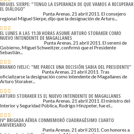
MIGUEL SIERPE: “TENGO LA ESPERANZA DE QUE VAMOS A RECUPERAR
EL DIÁLOGO”
21 DE ABRIL DE 2011 - 11:53
Punta Arenas. 21 abril 2011. El consejero
regional Miguel Sierpe, dijo que la designación de Arturo...
EL LUNES A LAS 11:30 HORAS ASUME ARTURO STORAKER COMO
NUEVO INTENDENTE DE MAGALLANES
21 DE ABRIL DE 2011 - 10:58
Punta Arenas. 21 abril 2011. El seremi de
Gobierno, Miguel Schweitzer, confirmó que el Presidente
Sebastián...
BRANKO IVELIC: “ME PARECE UNA DECISIÓN SABIA DEL PRESIDENTE”
21 DE ABRIL DE 2011 - 9:31
Punta Arenas. 21 abril 2011. Tras
oficializarse la designación como intendente de Magallanes de
Arturo Storaker...
ARTURO STORAKER ES EL NUEVO INTENDENTE DE MAGALLANES
21 DE ABRIL DE 2011 - 8:56
Punta Arenas. 21 abril 2011. El ministro del
Interior y Seguridad Pública, Rodrigo Hinzpeter, fue el...
IVª BRIGADA AÉREA CONMEMORÓ CUADRAGÉSIMO CUARTO
ANIVERSARIO
21 DE ABRIL DE 2011 - 7:26
Punta Arenas. 21 abril 2011. Con honores a