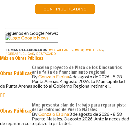
En la exposición técnica se abordaron los principales
CONTINUE READING
elementos de la obra, que considera la construcción de
un trazado bicomunal de 11,8 kilómetros en la Ruta Y-
893, abarcando las comunas de Porvenir y Timaukel. La
Síguenos en Google News:
iniciativa contempla una calzada bidireccional de dos
pistas, instalación de alcantarillas de tubos PAD, y obras
TEMAS RELACIONADOS
#MAGALLANES
,
#MOP
,
#NOTICIAS
,
de saneamiento de aguas lluvias, entre otras soluciones
#OBRASPUBLICAS
,
DESTACADO
Más en Obras Públicas
orientadas a mejorar la infraestructura vial del territorio.
Cancelan proyecto de Plaza de los Dinosaurios
ante falta de financiamiento regional
Obras Públicas
La reunión logró convocar a diversos actores de la
By
Gonzalo Espina
4 de agosto de 2026 - 5:38
provincia, entre ellos el alcalde de Timaukel, Luis Barría,
Punta Arenas. 4 agosto 2026. La Municipalidad
de Punta Arenas solicitó al Gobierno Regional retirar el...
junto a integrantes del concejo municipal; el presidente de
la Cámara de Turismo de Tierra del Fuego, Vicente Couve;
presidentas de juntas de vecinos de Porvenir, además de
Mop presenta plan de trabajo para reparar pista
representantes de las fuerzas de orden y seguridad, y
del aeródromo de Puerto Natales
Obras Públicas
By
Gonzalo Espina
3 de agosto de 2026 - 8:58
funcionarios de distintos servicios públicos.
Puerto Natales. 3 agosto 2026. Ante la necesidad
de reparar a corto plazo la pista del...
Asimismo, se destacaron los beneficios que esta obra