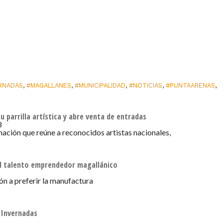
RNADAS
,
#MAGALLANES
,
#MUNICIPALIDAD
,
#NOTICIAS
,
#PUNTAARENAS
,
u parrilla artística y abre venta de entradas
8
ación que reúne a reconocidos artistas nacionales,
 el talento emprendedor magallánico
ón a preferir la manufactura
 Invernadas