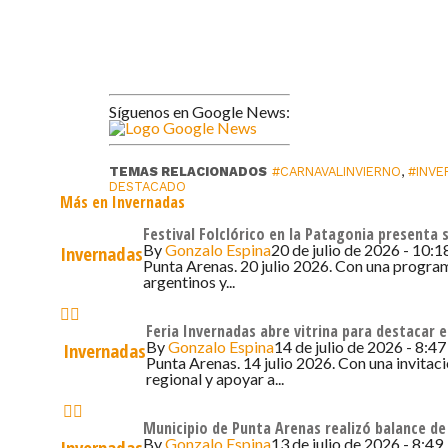
Síguenos en Google News:
TEMAS RELACIONADOS
#CARNAVALINVIERNO
,
#INVE
DESTACADO
Más en Invernadas
Festival Folclórico en la Patagonia presenta s
By
Gonzalo Espina
20 de julio de 2026 - 10:1
Invernadas
Punta Arenas. 20 julio 2026. Con una program
argentinos y...
Feria Invernadas abre vitrina para destacar
By
Gonzalo Espina
14 de julio de 2026 - 8:47
Invernadas
Punta Arenas. 14 julio 2026. Con una invitaci
regional y apoyar a...
Municipio de Punta Arenas realizó balance de
By
Gonzalo Espina
13 de julio de 2026 - 8:49
Invernadas