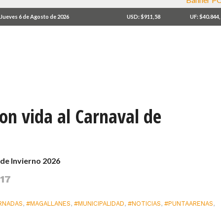
Jueves 6 de Agosto de 2026
USD: $911,58
UF: $40.844
ron vida al Carnaval de
 de Invierno 2026
:17
RNADAS
,
#MAGALLANES
,
#MUNICIPALIDAD
,
#NOTICIAS
,
#PUNTAARENAS
,