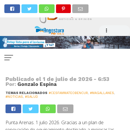
SALUD
Cormupa renueva computadores
del Cesfam Dr. Mateo Bencur
Publicado el
1 de julio de 2026 - 6:53
Por:
Gonzalo Espina
TEMAS RELACIONADOS
#CESFAMMATEOBENCUR
,
#MAGALLANES
,
#NOTICIAS
,
#SALUD
Punta Arenas. 1 julio 2026. Gracias a un plan de
renovación de equipamiento destinado a mejorar las