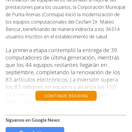
prestaciones para los usuarios, la Corporación Municipal
de Punta Arenas (Cormupa) inició la modernización de
los equipos computacionales del Cesfam Dr. Mateo
Bencur, beneficiando de manera indirecta a los 34.014
usuarios inscritos en el establecimiento de salud.
La primera etapa contempló la entrega de 39
computadores de última generación, mientras
que los 44 equipos restantes llegarán en
septiembre, completando la renovación de los
83 artículos electrónicos. La inversión supera
los 83 millones en equipos y alcanza los 110
millones en total, incluyendo las licencias.
CONTINUE READING
Para el alcalde de Punta Arenas, Claudio
Radonich, esta inversión era fundamental, ya
que gran parte del equipamiento había cumplido
Síguenos en Google News:
ampliamente su vida útil. «Es una inversión muy
necesaria. Muchos de estos computadores ya