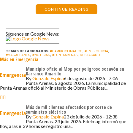
respuesta generalmente la entrega el municipio
CONTINUE READING
en la parte operativa. Sin embargo, en cuanto a
una solución definitiva, ya son otros agentes los
que deben involucrarse en esta situación»,
señaló.
Síguenos en Google News:
La autoridad agregó que en el acceso a
Mardones existe una modificación en terrenos
TEMAS RELACIONADOS
#CAMBIOCLIMATICO
,
#EMERGENCIA
,
particulares colindantes que ha influido en la
#MAGALLANES
,
#NOTICIAS
,
#PUNTAARENAS
,
DESTACADO
Más en Emergencia
acumulación de aguas lluvias. «Efectivamente, se
Municipio oficio al Mop por peligroso socavón en
puede observar cómo se elevó este predio que
Barranco Amarillo
Emergencia
está al costado del lugar donde nos
By
Gonzalo Espina
6 de agosto de 2026 - 7:06
Punta Arenas. 6 agosto 2026. La municipalidad de
encontramos, lo que ha provocado que las
Punta Arenas ofició al Ministerio de Obras Públicas...
aguas se concentren en un solo punto y no
puedan evacuar adecuadamente», explicó.
Junto con lo anterior, Vargas informó que están
Más de mil clientes afectados por corte de
suministro eléctrico
Emergencia
a la espera de una mejora en las condiciones
By
Gonzalo Espina
23 de julio de 2026 - 12:38
meteorológicas para retomar las labores de
Punta Arenas. 23 julio 2026. Edelmag informó que
hoy, a las 8:39 horas se registró una...
perfilado de caminos. «Esperamos que exista