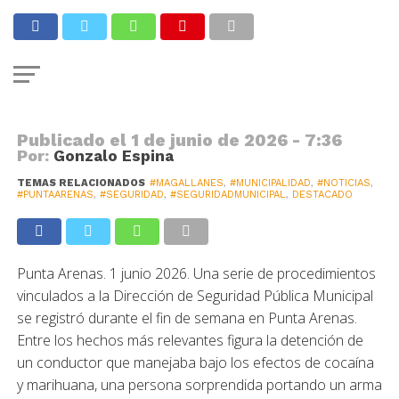
Detenciones por drogas, armas y
multas por ruidos molestos
marcan balance de seguridad
Publicado el
1 de junio de 2026 - 7:36
Por:
Gonzalo Espina
TEMAS RELACIONADOS
#MAGALLANES
,
#MUNICIPALIDAD
,
#NOTICIAS
,
#PUNTAARENAS
,
#SEGURIDAD
,
#SEGURIDADMUNICIPAL
,
DESTACADO
Punta Arenas. 1 junio 2026. Una serie de procedimientos
vinculados a la Dirección de Seguridad Pública Municipal
se registró durante el fin de semana en Punta Arenas.
Entre los hechos más relevantes figura la detención de
un conductor que manejaba bajo los efectos de cocaína
y marihuana, una persona sorprendida portando un arma