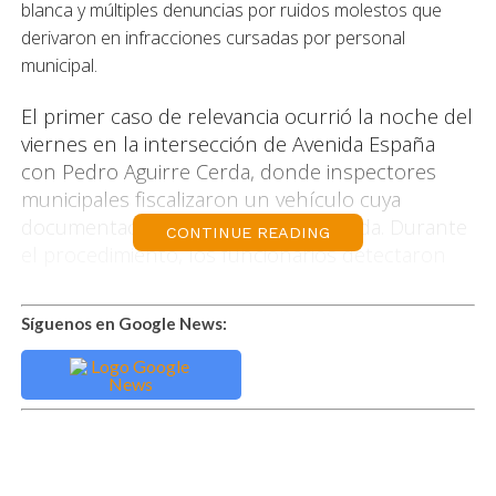
blanca y múltiples denuncias por ruidos molestos que
derivaron en infracciones cursadas por personal
municipal.
El primer caso de relevancia ocurrió la noche del
viernes en la intersección de Avenida España
con Pedro Aguirre Cerda, donde inspectores
municipales fiscalizaron un vehículo cuya
documentación se encontraba vencida. Durante
CONTINUE READING
el procedimiento, los funcionarios detectaron
que el conductor presentaba evidentes signos
de estar bajo la influencia de sustancias, por lo
Síguenos en Google News:
que fue entregado a Carabineros.
Las pruebas realizadas posteriormente
confirmaron la presencia de cocaína y
marihuana, quedando a disposición de la justicia
el conductor.
El alcalde de Punta Arenas, Claudio Radonich,