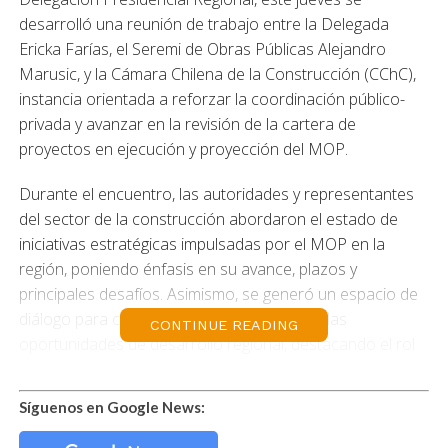
desarrolló una reunión de trabajo entre la Delegada
Ericka Farías, el Seremi de Obras Públicas Alejandro
Marusic, y la Cámara Chilena de la Construcción (CChC),
instancia orientada a reforzar la coordinación público-
privada y avanzar en la revisión de la cartera de
proyectos en ejecución y proyección del MOP.
Durante el encuentro, las autoridades y representantes
del sector de la construcción abordaron el estado de
iniciativas estratégicas impulsadas por el MOP en la
región, poniendo énfasis en su avance, plazos y
principales desafíos. Asimismo, se generó un espacio de
diálogo para compartir visiones respecto a las
CONTINUE READING
oportunidades de desarrollo regional, destacando el rol
que cumple la inversión en infraestructura pública en la
reactivación económica, la generación de empleo y la
Síguenos en Google News:
mejora en la calidad de vida de las personas de la Región
de Magallanes y de la Antártica Chilena.