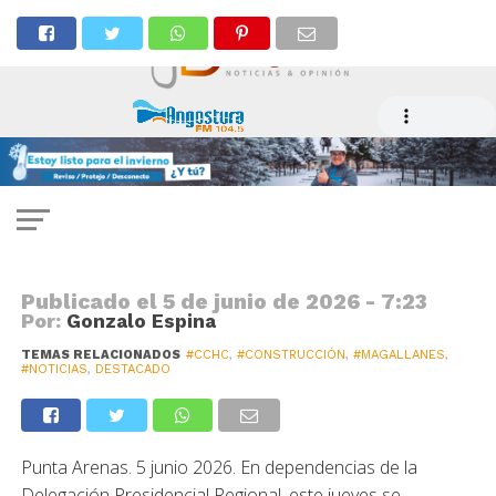
CONSTRUCCIÓN
Frente a anuncios de recorte en
inversión, gobierno y CChC
fortalecen coordinación público-
privada
Publicado el
5 de junio de 2026 - 7:23
Por:
Gonzalo Espina
TEMAS RELACIONADOS
#CCHC
,
#CONSTRUCCIÓN
,
#MAGALLANES
,
#NOTICIAS
,
DESTACADO
Punta Arenas. 5 junio 2026. En dependencias de la
Delegación Presidencial Regional, este jueves se