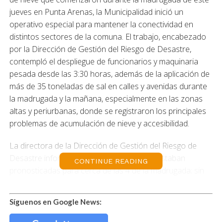
jueves en Punta Arenas, la Municipalidad inició un
operativo especial para mantener la conectividad en
distintos sectores de la comuna. El trabajo, encabezado
por la Dirección de Gestión del Riesgo de Desastre,
contempló el despliegue de funcionarios y maquinaria
pesada desde las 3:30 horas, además de la aplicación de
más de 35 toneladas de sal en calles y avenidas durante
la madrugada y la mañana, especialmente en las zonas
altas y periurbanas, donde se registraron los principales
problemas de acumulación de nieve y accesibilidad.
La directora de la Dirección de Gestión del Riesgo de
Desastre informó que las precipitaciones estaban
CONTINUE READING
pronosticadas para cerca de las 4 de la madrugada; sin
embargo, comenzaron pasadas las 5:00 horas. No
obstante, el personal municipal ya se encontraba
Síguenos en Google News:
desplegado en terreno realizando labores preventivas.
«Efectivamente, los camiones anduvieron a primera hora