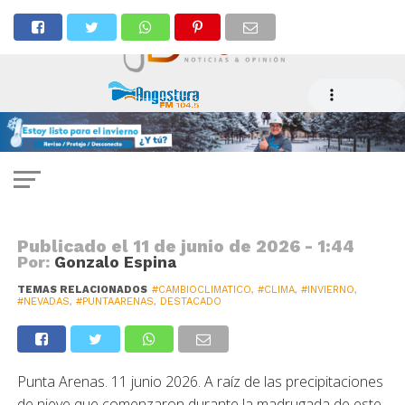
CLIMA
Despliegan operativo por nieve
en Punta Arenas
Publicado el
11 de junio de 2026 - 1:44
Por:
Gonzalo Espina
TEMAS RELACIONADOS
#CAMBIOCLIMATICO
,
#CLIMA
,
#INVIERNO
,
#NEVADAS
,
#PUNTAARENAS
,
DESTACADO
Punta Arenas. 11 junio 2026. A raíz de las precipitaciones
de nieve que comenzaron durante la madrugada de este