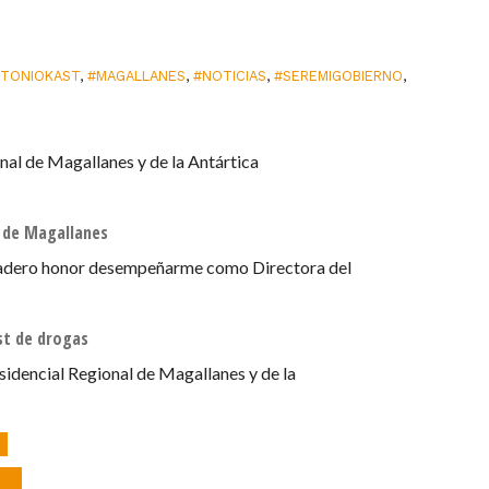
TONIOKAST
,
#MAGALLANES
,
#NOTICIAS
,
#SEREMIGOBIERNO
,
nal de Magallanes y de la Antártica
d de Magallanes
rdadero honor desempeñarme como Directora del
st de drogas
sidencial Regional de Magallanes y de la
e»
2026