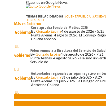
Síguenos en Google News:
TEMAS RELACIONADOS
#CUENTAPUBLICA
,
#JOSEAN
DESTACADO
Más en Gobierno
Core aprueba Fondo de Medios 2026
By
Gonzalo Espina
4 de agosto de 2026 - 5:15
Gobierno
Punta Arenas. 4 agosto 2026. El Consejo Regio
Chilena aprobó...
Piden renuncia a Directora del Servicio de Salu
By
Gonzalo Espina
4 de agosto de 2026 - 7:21
Gobierno
Punta Arenas. 4 agosto 2026. «Ha sido un ve
Servicio de...
Autoridades regionales arrojan negativo en te
By
Gonzalo Espina
31 de julio de 2026 - 8:29
Gobierno
Punta Arenas. 31 julio 2026. La Delegación Pre
Antártica Chilena...
Biministro Claudio Alvarado: «Lo importante es el territorio, estar present
Comisión Regional comienza revisión de proyectos del Fondo de Medios 