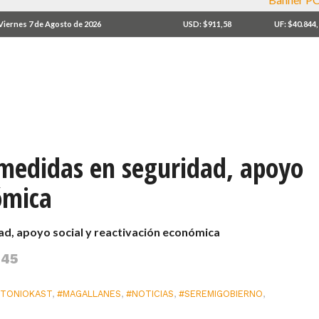
Viernes 7 de Agosto de 2026
USD: $911,58
UF: $40.844
 medidas en seguridad, apoyo
ómica
ad, apoyo social y reactivación económica
:45
TONIOKAST
,
#MAGALLANES
,
#NOTICIAS
,
#SEREMIGOBIERNO
,