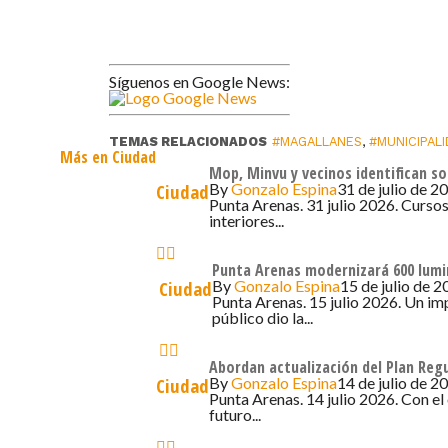
Síguenos en Google News:
TEMAS RELACIONADOS
#MAGALLANES
,
#MUNICIPAL
Más en Ciudad
Mop, Minvu y vecinos identifican so
By
Gonzalo Espina
31 de julio de 2
Ciudad
Punta Arenas. 31 julio 2026. Cursos
interiores...
Punta Arenas modernizará 600 lumi
By
Gonzalo Espina
15 de julio de 2
Ciudad
Punta Arenas. 15 julio 2026. Un i
público dio la...
Abordan actualización del Plan Reg
By
Gonzalo Espina
14 de julio de 2
Ciudad
Punta Arenas. 14 julio 2026. Con el 
futuro...