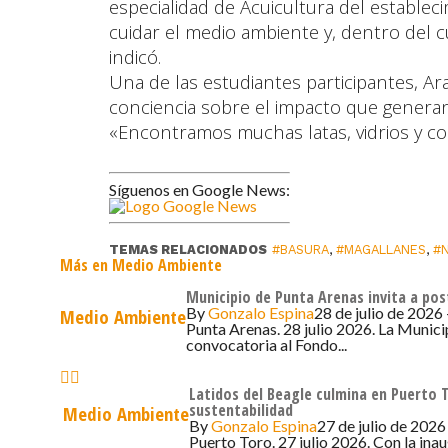
especialidad de Acuicultura del establec
cuidar el medio ambiente y, dentro del 
indicó.
Una de las estudiantes participantes, Ar
conciencia sobre el impacto que genera
«Encontramos muchas latas, vidrios y co
Síguenos en Google News:
TEMAS RELACIONADOS
#BASURA
,
#MAGALLANES
,
#
Más en Medio Ambiente
Municipio de Punta Arenas invita a po
By
Gonzalo Espina
28 de julio de 2026 
Medio Ambiente
Punta Arenas. 28 julio 2026. La Munici
convocatoria al Fondo...
Latidos del Beagle culmina en Puerto 
sustentabilidad
Medio Ambiente
By
Gonzalo Espina
27 de julio de 2026
Puerto Toro. 27 julio 2026. Con la in