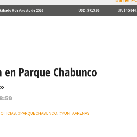
Sábado 8 de Agosto de 2026
USD: $913,86
UF: $40.844
a en Parque Chabunco
co
 8:59
NOTICIAS
,
#PARQUECHABUNCO
,
#PUNTAARENAS