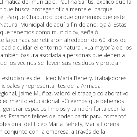
limática del municipio, Paulina Santis, explicó que la
r que busca proteger oficialmente el parque.
 del Parque Chabunco porque queremos que este
atural Municipal de aquí a fin de año, ojalá. Estas
 que tenemos como municipio», señaló.
 la jornada se retiraron alrededor de 60 kilos de
idad a cuidar el entorno natural. «La mayoría de los
ambién basura asociada a personas que vienen a
que los vecinos se lleven sus residuos y protejan
de estudiantes del Liceo María Behety, trabajadores
icipales y representantes de la Armada.
ional, Jaime Muñoz, valoró el trabajo colaborativo
tablecimiento educacional. «Creemos que debemos
s, generar espacios limpios y también fortalecer la
es. Estamos felices de poder participar», comentó.
rofesional del Liceo María Behety, María Lorena
 en conjunto con la empresa, a través de la