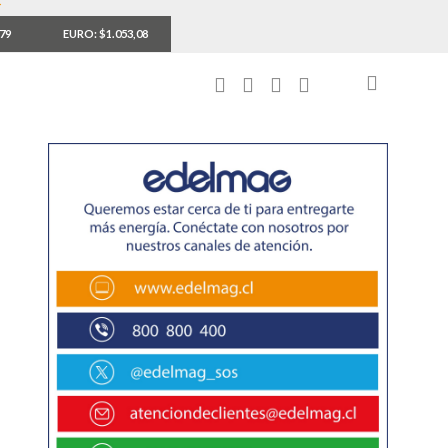
,79
EURO: $1.053,08