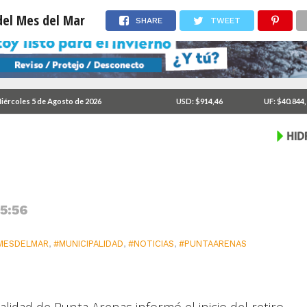
 del Mes del Mar
SHARE
TWEET
ra Concierto del Mes del
iércoles 5 de Agosto de 2026
USD: $914,46
UF: $40.844
 5:56
MESDELMAR
,
#MUNICIPALIDAD
,
#NOTICIAS
,
#PUNTAARENAS
idad de Punta Arenas informó el inicio del retiro