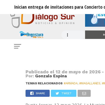
Inician entrega de invitaciones para Concierto
MUNICIPALIDAD
Inician entrega de invitaciones pa
M
Mar
Publicado el
12 de mayo de 2026 -
Por:
Gonzalo Espina
TEMAS RELACIONADOS
#ARMADA
,
#MAGALLANES
,
#
SHARE
TWEET
Punta Arenas. 12 mayo 2026. La Municipal