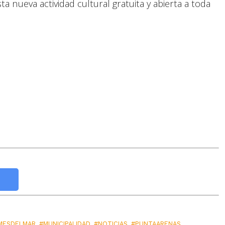
sta nueva actividad cultural gratuita y abierta a toda
MESDELMAR
,
#MUNICIPALIDAD
,
#NOTICIAS
,
#PUNTAARENAS