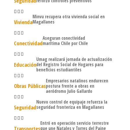
Seguridad
reforzó controles preventivos
Minvu recupera otra vivienda social en
Vivienda
Magallanes
Aseguran conectividad
Conectividad
marítima Chile por Chile
Umag realizará jornada de actualización
Educación
del Registro Social de Hogares para
beneficios estudiantiles
Empresarios natalinos endurecen
Obras Públicas
postura frente a obras en
aeródromo Julio Gallardo
Nuevo control de equipaje refuerza la
Seguridad
seguridad fronteriza en Magallanes
Entró en operación servicio terrestre
Transportes
que une Natales y Torres del Paine