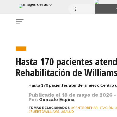
Salud
Hasta 170 pacientes aten
Rehabilitación de William
Hasta 170 pacientes atenderá nuevo Centro d
Publicado el
18 de mayo de 2026 -
Por:
Gonzalo Espina
TEMAS RELACIONADOS
#CENTROREHABILITACIÓN
,
#PUERTOWILLIAMS
,
#SALUD