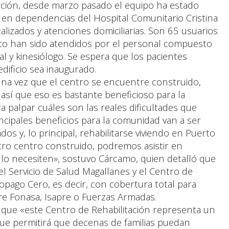
cción, desde marzo pasado el equipo ha estado
 en dependencias del Hospital Comunitario Cristina
lizados y atenciones domiciliarias. Son 65 usuarios
to han sido atendidos por el personal compuesto
l y kinesiólogo. Se espera que los pacientes
ificio sea inaugurado.
una vez que el centro se encuentre construido,
así que eso es bastante beneficioso para la
 palpar cuáles son las reales dificultades que
ncipales beneficios para la comunidad van a ser
lados y, lo principal, rehabilitarse viviendo en Puerto
tro centro construido, podremos asistir en
lo necesiten», sostuvo Cárcamo, quien detalló que
l Servicio de Salud Magallanes y el Centro de
opago Cero, es decir, con cobertura total para
tre Fonasa, Isapre o Fuerzas Armadas.
 que «este Centro de Rehabilitación representa un
e permitirá que decenas de familias puedan