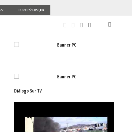
,79
EURO: $1.053,08
Diálogo Sur TV