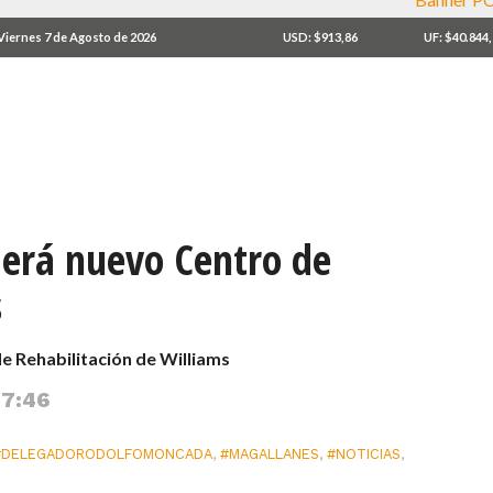
Viernes 7 de Agosto de 2026
USD: $913,86
UF: $40.844
derá nuevo Centro de
s
e Rehabilitación de Williams
 7:46
#DELEGADORODOLFOMONCADA
,
#MAGALLANES
,
#NOTICIAS
,