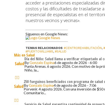
acceder a prestaciones especializadas di
costos y las dificultades de trasladarse
presencial de especialistas en el territor
nuestros vecinos y vecinas».
Síguenos en Google News:
TEMAS RELACIONADOS
#CENTROREHABILITACIÓN
,
#PUERTOWILLIAMS
,
#SALUD
Más en Salud
Día del Niño: Salud llama a verificar etiquetado al
By
Gonzalo Espina
6 de agosto de 2026 - 6:00
Salud
Punta Arenas. 6 agosto 2026. Con motivo de la pró
Niño, la...
250 fueguinos beneficiados con programa de salud 
By
Gonzalo Espina
4 de agosto de 2026 - 7:06
Salud
Porvenir. 4 agosto 2026. Con una inversión de $50 
Comunitario...
Servicio de Salud garantiza continuidad de proyect