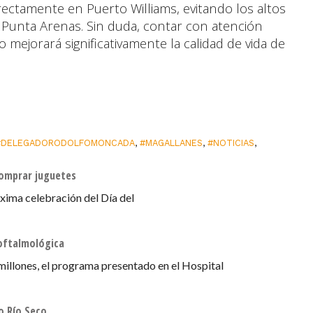
rectamente en Puerto Williams, evitando los altos
 a Punta Arenas. Sin duda, contar con atención
io mejorará significativamente la calidad de vida de
#DELEGADORODOLFOMONCADA
,
#MAGALLANES
,
#NOTICIAS
,
 comprar juguetes
xima celebración del Día del
oftalmológica
millones, el programa presentado en el Hospital
o Río Seco