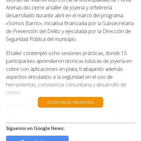
Arenas dio cierre al taller de joyería y orfebrería
desarrollado durante abril en el marco del programa
«Somos Barrio», iniciativa financiada por la Subsecretaría
de Prevención del Delito y ejecutada por la Dirección de
Seguridad Pública del municipio.
El taller contempló ocho sesiones prácticas, donde 15
participantes aprendieron técnicas básicas de joyería en
cobre con aplicaciones en plata, trabajando además
aspectos vinculados a la seguridad en el uso de
herramientas, convivencia comunitaria y desarrollo de
oficios.
CONTINUE READING
El director de Seguridad Pública, Carlos Sanhueza,
destacó el compromiso de las participantes y el enfoque
comunitario de este tipo de iniciativas. «Este taller forma
Síguenos en Google News:
parte del programa Somos Barrio y estamos muy
contentos del trabajo realizado junto a las vecinas de Villa