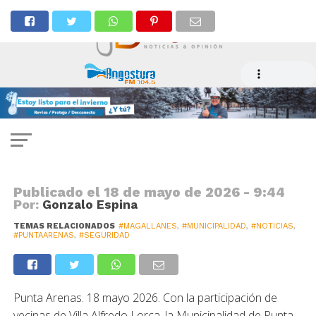
SEGURIDAD
Finaliza taller orientado en la
prevención y seguridad
comunitaria
Publicado el
18 de mayo de 2026 - 9:44
Por:
Gonzalo Espina
TEMAS RELACIONADOS
#MAGALLANES
,
#MUNICIPALIDAD
,
#NOTICIAS
,
#PUNTAARENAS
,
#SEGURIDAD
Punta Arenas. 18 mayo 2026. Con la participación de
vecinas de Villa Alfredo Lorca, la Municipalidad de Punta