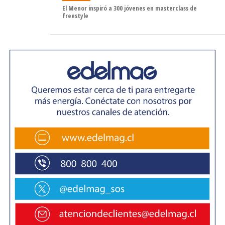
El Menor inspiró a 300 jóvenes en masterclass de
freestyle
Estas acciones forman parte del proceso de
recuperación de recursos fiscales y pueden incluir
medidas como embargo o retención de bienes, tales
como fondos en cuentas bancarias, remuneraciones u
otros activos financieros, siempre conforme al marco
legal vigente.
Convenios de pago
Los convenios de pago están dirigidos exclusivamente a
personas con ingresos mensuales inferiores a
$5.000.000 brutos, según la última Operación Renta
(2025), y que mantengan una deuda igual o superior a 1
UTM.
Para acceder, TGR ha habilitado la plataforma
tgr.cl/cae
,
donde es posible realizar trámites y consultas utilizando