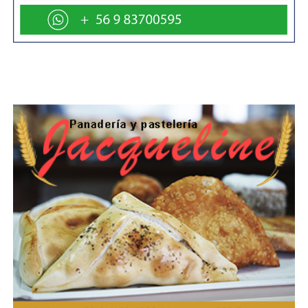
Clave Única o Clave Tributaria.
En caso de no contar con información de renta
disponible, las personas pueden adjuntar el certificado de
Operación Renta y si es que no declaran renta, el
certificado de cotizaciones previsionales, a través de la
Oficina Virtual. Asimismo, quienes registren ingresos, pero
actualmente se encuentren cesantes, pueden acreditar
su situación por la misma vía.
Finalmente, quienes no conozcan el detalle de su deuda
pueden consultarlo directamente en el sitio de TGR,
mediante el Formulario 34.
Casos de morosos en el extranjero
Para quienes residen en el extranjero y no registran
cotizaciones previsionales en Chile, también existe la
opción de gestionar su convenio de pago de manera