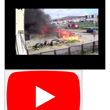
sosteniéndose que el proyecto en el tramo comprendido
entre Hornillas y Manantiales beneficia con mayor
seguridad a cientos de vecinos residentes las
poblaciones “Cardenal Silva Henríquez”, “Lomas de
Manantial”, “Villa Split”, “Villa Suiza”, “Alto Magallanes”, y el
“El ovejero”, como así también al “Establecimiento de
Larga Estadía de Adulto Mayores (ELEAM)”, el jardín
infantil de Integra “Vientos de Sur” y la escuela de
lenguaje “Pasitos”, entre otros establecimientos
cercanos.
En materia de la obra, para el sector visitado, informaron
que se realiza un perfilamiento del cauce para mejorar la
capacidad hidráulica, junto con la instalación de muros de
hormigón y enrocados, evitando la socavación de los
taludes producto de las crecidas.
Además, desde el punto de vista paisajístico se