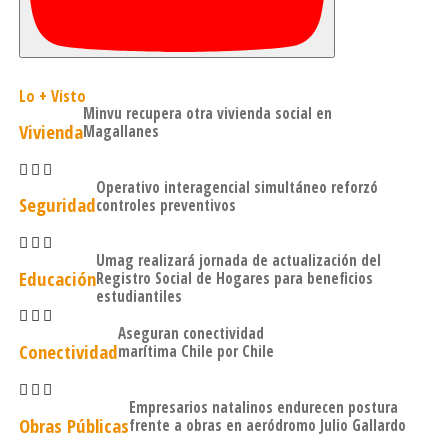
consideran veredas, hormigón estampado, mobiliario
urbano, juegos infantiles, luminarias y árboles.
Cauce Chorrillo Magdalena
Lo + Visto
Minvu recupera otra vivienda social en
Cabe destacar que la Dirección de Obras Hidráulicas del
Vivienda
Magallanes
Ministerio de Obras Públicas, se encuentra trabajando
igualmente en el desarrollo del mejoramiento del cauce
Operativo interagencial simultáneo reforzó
Chorrillo Magdalena, cuya licitación pública está
Seguridad
controles preventivos
programada para diciembre de 2026.
Umag realizará jornada de actualización del
Educación
Registro Social de Hogares para beneficios
estudiantiles
Aseguran conectividad
Conectividad
marítima Chile por Chile
Empresarios natalinos endurecen postura
Obras Públicas
frente a obras en aeródromo Julio Gallardo