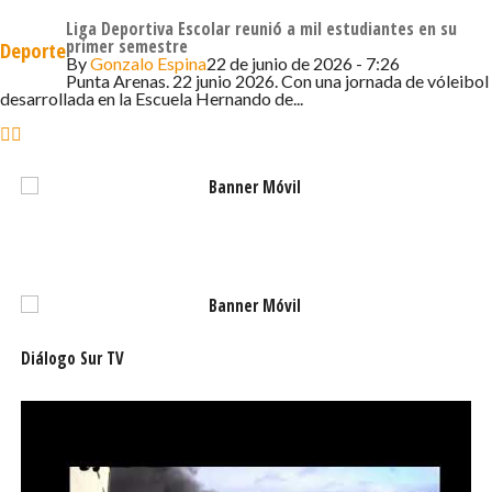
inscribir a sus jugadores a través de su director, enviando
Liga Deportiva Escolar reunió a mil estudiantes en su
la nómina al correo
fundepuq@gmail.com
o bien
primer semestre
Deporte
realizando consultas de manera presencial en las
By
Gonzalo Espina
22 de junio de 2026 - 7:26
Punta Arenas. 22 junio 2026. Con una jornada de vóleibol
oficinas de la Fundación Municipal de Deportes, ubicadas
desarrollada en la Escuela Hernando de...
en Avenida Independencia 830, segundo piso.
De esta manera, el campeonato comunal permitirá
seleccionar al equipo que representará a Punta Arenas
en el torneo nacional programado para fines de junio en
Temuco.
Diálogo Sur TV