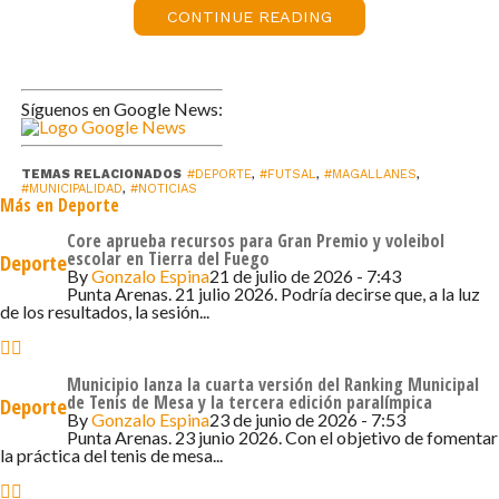
es gratuita y que el equipo ganador contará con apoyo
CONTINUE READING
municipal para su participación en el campeonato
nacional. «Queremos que los talentos locales tengan la
oportunidad de mostrarse y competir en instancias
Síguenos en Google News:
mayores, con el respaldo de la Municipalidad y la
Fundación», agregó.
TEMAS RELACIONADOS
#DEPORTE
,
#FUTSAL
,
#MAGALLANES
,
#MUNICIPALIDAD
,
#NOTICIAS
Más en Deporte
Por su parte, el director de la Fundación Municipal de
Deportes, Jonathan Mansilla, explicó que la competencia
Core aprueba recursos para Gran Premio y voleibol
escolar en Tierra del Fuego
Deporte
se regirá por las bases establecidas por la Federación de
By
Gonzalo Espina
21 de julio de 2026 - 7:43
Fútbol y la ANFP para el campeonato interescolar
Punta Arenas. 21 julio 2026. Podría decirse que, a la luz
de los resultados, la sesión...
nacional. «Se jugará bajo reglamentación FIFA, en
categoría sub-12 varones, con partidos de 10 minutos
por lado y un descanso de cinco minutos. Lo importante
Municipio lanza la cuarta versión del Ranking Municipal
es que está abierto a todos los establecimientos, ya sean
de Tenis de Mesa y la tercera edición paralímpica
Deporte
By
Gonzalo Espina
23 de junio de 2026 - 7:53
públicos, subvencionados o particulares», indicó.
Punta Arenas. 23 junio 2026. Con el objetivo de fomentar
la práctica del tenis de mesa...
Asimismo, detalló que cada establecimiento deberá