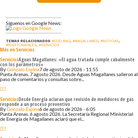
Por su parte, Ivonne Haro, Coordinadora TP del Liceo
Politécnico Luis Cruz Martínez, indicó que “agradecemos
Síguenos en Google News:
la invitación de la empresa. Estamos muy contentos por
conocer la historia, el funcionamiento y cómo se
distribuye la energía en Natales”.
TEMAS RELACIONADOS
#EDELMAG
,
#MAGALLANES
,
#NOTICIAS
,
#PUERTONATALES
,
#SERVICIOS
Más en Servicios
Además, en el Liceo Bernardo O’Higgins de la comuna, se
Servicios
Aguas Magallanes: «El agua tratada cumple cabalmente
realizó la charla educativa “Eficiencia Energética y Energía
con los parámetros»
By
Gonzalo Espina
7 de agosto de 2026 - 11:55
Renovable: ¡Aprendamos a Cuidar Nuestro Planeta!”, a
Punta Arenas. 7 agosto 2026. Desde Aguas Magallanes salieron al
los estudiantes de octavo básico, quienes pudieron
paso de comentarios y consultas sobre...
comprender conceptos sobre energía, ahorro energético
y las energías del futuro.
Servicios
Desde Energía aclaran que revisión de medidores de gas
responde a un proceso preventivo
Diálogos Comunitarios
By
Gonzalo Espina
6 de agosto de 2026 - 6:05
Punta Arenas. 6 agosto 2026. La Secretaría Regional Ministerial
de Energía de Magallanes aclaró que el...
EDELMAG llevó a cabo una nueva jornada de Diálogos
Comunitarios, en una actividad en conjunto con el
programa Red Comunitaria de Cuidados del Gobierno