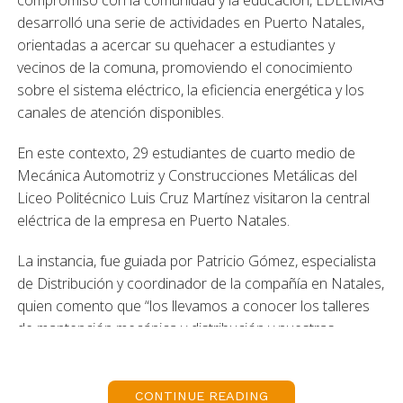
compromiso con la comunidad y la educación, EDELMAG
desarrolló una serie de actividades en Puerto Natales,
orientadas a acercar su quehacer a estudiantes y
vecinos de la comuna, promoviendo el conocimiento
sobre el sistema eléctrico, la eficiencia energética y los
canales de atención disponibles.
En este contexto, 29 estudiantes de cuarto medio de
Mecánica Automotriz y Construcciones Metálicas del
Liceo Politécnico Luis Cruz Martínez visitaron la central
eléctrica de la empresa en Puerto Natales.
La instancia, fue guiada por Patricio Gómez, especialista
de Distribución y coordinador de la compañía en Natales,
quien comento que “los llevamos a conocer los talleres
de mantención mecánica y distribución y nuestras
Unidades Generadoras en la central. Pudimos conversar
y aclarar todas sus dudas y preguntas. Fue una excelente
visita”.
CONTINUE READING