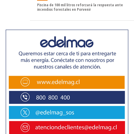
para cada temporada»
Piscina de 100 mil litros reforzará la respuesta ante
incendios forestales en Porvenir
Alianza CONAF y Parque del Estrecho de
Magallanes
Por tal motivo, durante esta semana, el director regional
de CONAF, junto al equipo del DEPRIF, se trasladó hasta
el sector del Parque del Estrecho de Magallanes para dar
a conocer la instalación de las cámaras de teledetección
con IA en dicho sector, donde se emplaza el histórico
Fuerte Bulnes y cuyo entorno es piedra fundamental de
la creación de la ciudad de Punta Arenas.
En la ocasión, se realizó una exposición sobre las
características de este proyecto realizado a través del
CENIA y que contó con la presencia de la Gerente
General de Parque del Estrecho de Magallanes, Ximena
Castro, y su equipo de trabajo, quién destacó la iniciativa
«por contribuir a la alianza público privada en pos de la