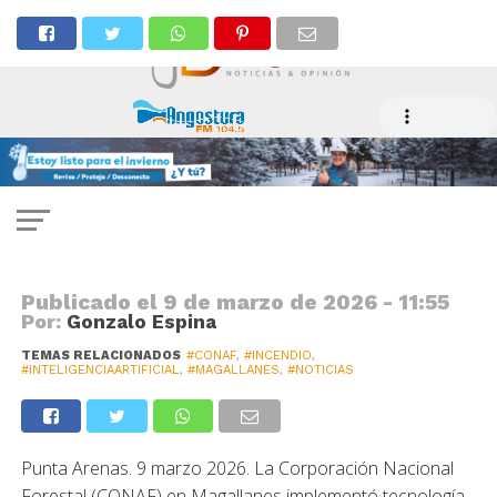
CONAF
Instalan cámaras de teledetección
con IA para la prevención de
incendios forestales
Publicado el
9 de marzo de 2026 - 11:55
Por:
Gonzalo Espina
TEMAS RELACIONADOS
#CONAF
,
#INCENDIO
,
#INTELIGENCIAARTIFICIAL
,
#MAGALLANES
,
#NOTICIAS
Punta Arenas. 9 marzo 2026. La Corporación Nacional
Forestal (CONAF) en Magallanes implementó tecnología