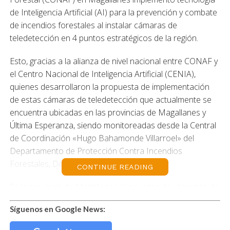
de Inteligencia Artificial (AI) para la prevención y combate
de incendios forestales al instalar cámaras de
teledetección en 4 puntos estratégicos de la región.
Esto, gracias a la alianza de nivel nacional entre CONAF y
el Centro Nacional de Inteligencia Artificial (CENIA),
quienes desarrollaron la propuesta de implementación
de estas cámaras de teledetección que actualmente se
encuentra ubicadas en las provincias de Magallanes y
Última Esperanza, siendo monitoreadas desde la Central
de Coordinación «Hugo Bahamonde Villarroel» del
Departamento de Protección Contra Incendios
Forestales, Deprif, de CONAF.
CONTINUE READING
En la provincia de Magallanes, los puntos de ubicación de
las distintas cámaras son la parte alta del Edificio del Agro
Síguenos en Google News:
en Punta Arenas y en un sector de Parque del Estrecho,
en Fuerte Bulnes; mientras que en Última Esperanza en la