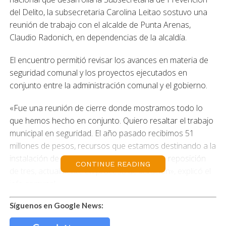
del Delito, la subsecretaria Carolina Leitao sostuvo una
reunión de trabajo con el alcalde de Punta Arenas,
Claudio Radonich, en dependencias de la alcaldía.
El encuentro permitió revisar los avances en materia de
seguridad comunal y los proyectos ejecutados en
conjunto entre la administración comunal y el gobierno.
«Fue una reunión de cierre donde mostramos todo lo
que hemos hecho en conjunto. Quiero resaltar el trabajo
municipal en seguridad. El año pasado recibimos 51
millones de pesos, recursos que estamos destinando a la
instalación de cuatro nuevas cámaras y a la reposición
CONTINUE READING
de tres, actualmente en proceso de licitación», explicó el
jefe comunal.
Radonich también abordó la situación de las cámaras
Síguenos en Google News:
que permanecen fuera de operación. «Las 15 cámaras