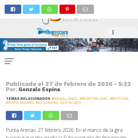
SEGURIDAD
Radonich y Leitao abordan
situación judicial de cámaras de
vigilancia y refuerzan
compromiso con la seguridad
Publicado el
27 de febrero de 2026 - 5:22
Por:
Gonzalo Espina
TEMAS RELACIONADOS
#MAGALLANES
,
#MUNICIPALIDAD
,
#NOTICIAS
,
#PUNTA ARENAS
,
#SEGURIDAD
,
DESTACADO
Punta Arenas. 27 febrero 2026. En el marco de la gira
nacional que desarrolla la Subsecretaría de Prevención