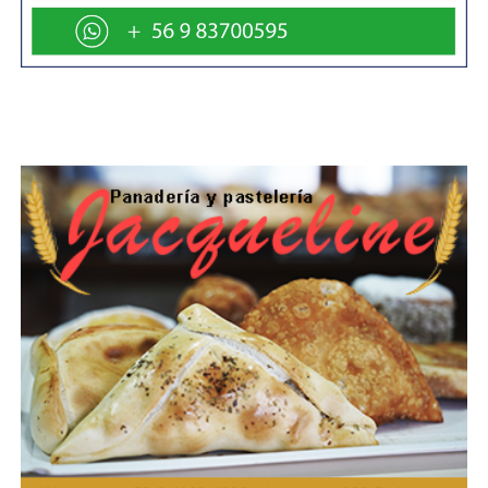
políticas de seguridad. El Sistema Nacional ya está
instalado y proyecta financiamiento para los municipios
este año y el próximo, lo que permite dar continuidad al
trabajo», indicó Leitao.
Durante su visita a la región, la subsecretaria contempla
además reuniones con autoridades regionales para
abordar proyectos de teleprotección y participar en
actividades vinculadas a iniciativas financiadas en la
comuna.
Desde el municipio reiteraron que la seguridad
continuará siendo una prioridad en la gestión comunal,
con foco en fortalecer la prevención, mejorar la
coordinación interinstitucional y avanzar en mayor
inversión tecnológica para la ciudad.