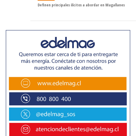
Definen principales ilícitos a abordar en Magallanes
Por su parte, la subsecretaria Leitao agradeció la
recepción y destacó el trabajo desarrollado por el
municipio. «Es muy importante estar en Punta Arenas
dentro de esta gira nacional para conocer las distintas
iniciativas en materia de seguridad. Hemos conversado
sobre teleprotección y sobre cómo fortalecer tanto el
trabajo comunal como regional», señaló.
La autoridad nacional destacó que el municipio ha
contado con apoyo de programas como Somos Barrio y
el Sistema Nacional de Seguridad Municipal, que
entregan recursos para iniciativas locales. Asimismo,
recordó que una nueva ley, que comenzará a regir el 12
de agosto, fortalecerá las atribuciones municipales en
esta materia.
«Uno de los objetivos de la creación del Ministerio de
Seguridad Pública es trascender los ciclos políticos en las