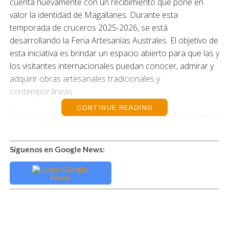
cuenta nuevamente con un recibimiento que pone en
valor la identidad de Magallanes. Durante esta
temporada de cruceros 2025-2026, se está
desarrollando la Feria Artesanías Australes. El objetivo de
esta iniciativa es brindar un espacio abierto para que las y
los visitantes internacionales puedan conocer, admirar y
adquirir obras artesanales tradicionales y
contemporáneas.
CONTINUE READING
El proyecto es un esfuerzo colaborativo impulsado desde
el año 2023 por la SEREMI de las Culturas, las Artes y el
Patrimonio de la Región de Magallanes y de la Antártica
Síguenos en Google News:
Chilena, a través de su área de Fomento, junto a la
Empresa Portuaria Austral (EPAUSTRAL), administradora
estatal del recinto. Mediante esta vitrina, se busca
dinamizar la experiencia de las y los pasajeros en su
primer contacto con el terminal, previo a su ingreso a la
ciudad de Punta Arenas. La muestra incluye diferentes