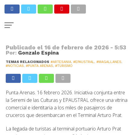
de 18 creadores locales cruzan las
fronteras gracias a la Feria
Artesanías Australes
Publicado el
16 de febrero de 2026 - 5:53
Por:
Gonzalo Espina
TEMAS RELACIONADOS
#ARTESANIA
,
#EPAUSTRAL
,
#MAGALLANES
,
#NOTICIAS
,
#PUNTA ARENAS
,
#TURISMO
Punta Arenas. 16 febrero 2026. Iniciativa conjunta entre
la Seremi de las Culturas y EPAUSTRAL ofrece una vitrina
comercial e identitaria a los miles de pasajeros de
cruceros que desembarcan en el Terminal Arturo Prat.
La llegada de turistas al terminal portuario Arturo Prat