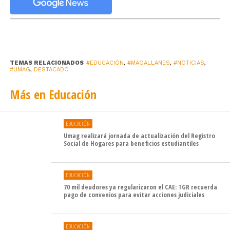
Durante la ceremonia, el Gobernador de la Región de
Magallanes y de la Antártica Chilena, Jorge Flies Añón,
destacó la relevancia estratégica del proyecto para
enfrentar los complejos desafíos sanitarios y
TEMAS RELACIONADOS
#EDUCACIÓN
,
#MAGALLANES
,
#NOTICIAS
,
#UMAG
,
DESTACADO
demográficos de la zona austral. «La región de
Magallanes cuenta con indicadores de salud que son
Más en Educación
complejos, una población que es bastante envejecida,
que tenemos obesidad importante y enfermedades
cardiovasculares, y el poder avanzar en conjunto con
EDUCACIÓN
independencia alimentaria y una alimentación saludable
Umag realizará jornada de actualización del Registro
Social de Hogares para beneficios estudiantiles
es un tema fundamental para cambiar los hábitos y tener
poblaciones más sanas y en mejores condiciones,
especialmente en edad avanzada», señaló.
EDUCACIÓN
70 mil deudores ya regularizaron el CAE: TGR recuerda
pago de convenios para evitar acciones judiciales
Asimismo, subrayó el carácter altamente competitivo de
la adjudicación: «La Universidad de Magallanes presentó
un proyecto con respaldo del Gobierno Regional y
EDUCACIÓN