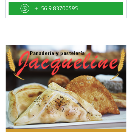
también se visibilice con el resto de la comunidad de una
forma diferente». En esa misma línea, destacó el rol de la
ciencia en el desarrollo regional: «Estoy convencido de
que con el FIUT se va a notar que la ciencia, la tecnología
y la innovación son pilares de desarrollo y van a aportar
al desarrollo de la región de Magallanes y de la Antártica
Chilena».
El Subsecretario también enfatizó la magnitud del fondo y
su impacto estructural en el sistema científico. «Se trata
principalmente de cómo fortalecemos la gestión de la
investigación con el propósito de que esta investigación
tenga impacto territorial», al explicar que los ciclos
tradicionales de financiamiento más cortos «ponen en
riesgo la mantención de los equipos de trabajo»,
situación que la plurianualidad de diez años permitirá
superar, asegurando continuidad y estabilidad.
MAGMA: una apuesta científica para el futuro de la