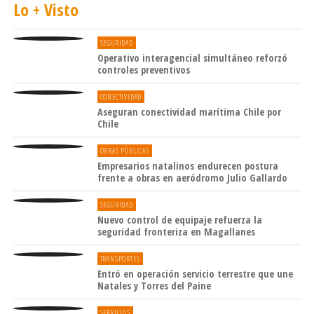
Lo + Visto
pensar en poblamientos humanos si no tenemos salud».
El Rector agregó que MAGMA se concibe como un
SEGURIDAD
Operativo interagencial simultáneo reforzó
esfuerzo transdisciplinario. «Es muy difícil que una sola
controles preventivos
unidad pueda resolver los problemas, por lo tanto, aquí
se articulan áreas como agronomía, acuicultura,
CONECTIVIDAD
ingeniería en alimentos, química y también las carreras del
Aseguran conectividad marítima Chile por
Chile
área de la salud, como nutrición y dietética».
OBRAS PÚBLICAS
El proyecto MAGMA es el resultado de un proceso
Empresarios natalinos endurecen postura
profundamente colectivo y participativo, que involucró a
frente a obras en aeródromo Julio Gallardo
equipos académicos, de gestión y a la comunidad
SEGURIDAD
universitaria, quienes aportaron ideas, visiones y
Nuevo control de equipaje refuerza la
prioridades en distintas instancias de diálogo. A este
seguridad fronteriza en Magallanes
esfuerzo se sumó un respaldo clave del Consejo
TRANSPORTES
Regional (CORE), que comprometió un financiamiento
Entró en operación servicio terrestre que une
espejo, fortaleciendo de manera decisiva la postulación
Natales y Torres del Paine
de la Universidad de Magallanes.
SERVICIOS