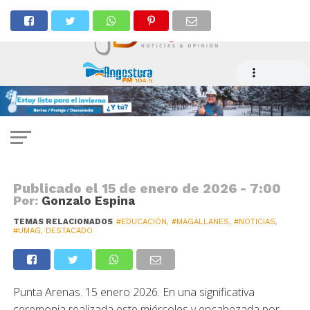
EDUCACIÓN
Umag logra histórico
financiamiento y posiciona a
Magallanes como polo de ciencia
con impacto territorial
Publicado el
15 de enero de 2026 - 7:00
Por:
Gonzalo Espina
TEMAS RELACIONADOS
#EDUCACIÓN
,
#MAGALLANES
,
#NOTICIAS
,
#UMAG
,
DESTACADO
Punta Arenas. 15 enero 2026. En una significativa
ceremonia realizada este miércoles y encabezada por