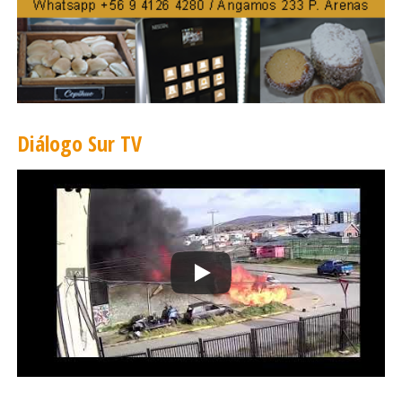
región
El Rector de la Universidad de Magallanes, José Maripani
Maripani, valoró la adjudicación como un hito para la
descentralización de la ciencia y el fortalecimiento
institucional de la universidad estatal más austral del país.
Diálogo Sur TV
«Lograr fondos basales que sean de largo plazo es algo
que no teníamos y esto es muy destacable», afirmó. En
ese contexto, subrayó la relevancia geopolítica de la
región: «¿Qué hace una región cuando se corta la vía
caminera? Todos lo hemos vivido. No llega la fruta, no
llega la verdura. Por lo tanto, necesitamos tener
independencia alimentaria, pero también una
independencia alimentaria que sea saludable».
Asimismo, destacó los desafíos demográficos del
territorio y recordó que «somos una de las regiones que
tiene el mayor envejecimiento en Chile, y no podemos