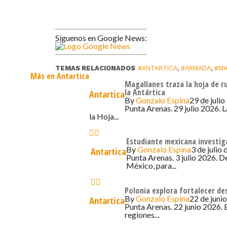
Síguenos en Google News:
TEMAS RELACIONADOS
#ANTARTICA
,
#ARMADA
,
#MA
Más en Antartica
Magallanes traza la hoja de r
la Antártica
Antartica
By
Gonzalo Espina
29 de julio
Punta Arenas. 29 julio 2026. 
la Hoja...
Estudiante mexicana investig
By
Gonzalo Espina
3 de julio
Antartica
Punta Arenas. 3 julio 2026. De
México, para...
Polonia explora fortalecer des
By
Gonzalo Espina
22 de juni
Antartica
Punta Arenas. 22 junio 2026. 
regiones...