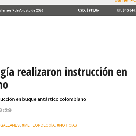
Viernes 7 de Agosto de 2026
USD: $913,86
UF: $40.844
gía realizaron instrucción en
no
trucción en buque antártico colombiano
2:29
GALLANES
,
#METEOROLOGÍA
,
#NOTICIAS