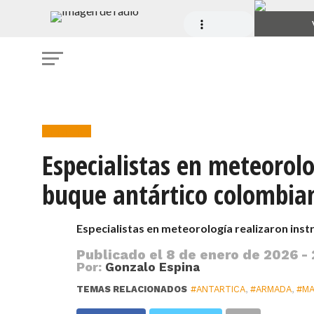
Antartica
Especialistas en meteorolo
buque antártico colombia
Especialistas en meteorología realizaron ins
Publicado el
8 de enero de 2026 - 
Por:
Gonzalo Espina
TEMAS RELACIONADOS
#ANTARTICA
,
#ARMADA
,
#MA