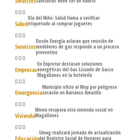
Servicios
sanitarias debe ser un hábito
Día del Niño: Salud llama a verificar
Salud
etiquetado al comprar juguetes
Desde Energía aclaran que revisión de
Servicios
medidores de gas responde a un proceso
preventivo
En Enprotur destacan soluciones
Empresas
energéticas del Gas Licuado de Gasco
Magallanes en la hotelería
Municipio oficio al Mop por peligroso
Emergencia
socavón en Barranco Amarillo
Minvu recupera otra vivienda social en
Vivienda
Magallanes
Umag realizará jornada de actualización
Educación
del Registro Social de Hogares para