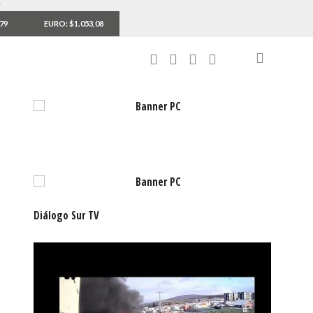
,79
EURO: $1.053,08
Diálogo Sur TV