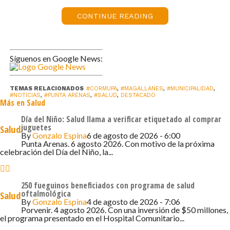
esta depende directamente de la llegada de
CONTINUE READING
recursos ministeriales. «Estamos a la espera de
los fondos. Una vez que estos lleguen, el
dispositivo se puede activar de forma inmediata.
Actualmente, la corporación está realizando un
Síguenos en Google News:
esfuerzo importante con recursos propios para
mantener operativos los otros dispositivos y
TEMAS RELACIONADOS
#CORMUPA
,
#MAGALLANES
,
#MUNICIPALIDAD
,
servicios», señaló.
#NOTICIAS
,
#PUNTA ARENAS
,
#SALUD
,
DESTACADO
Más en Salud
En cuanto a la demanda asistencial, Fuentes
Día del Niño: Salud llama a verificar etiquetado al comprar
destacó que los flujos de atención se mantienen
juguetes
Salud
similares a los del año pasado. «Estamos
By
Gonzalo Espina
6 de agosto de 2026 - 6:00
Punta Arenas. 6 agosto 2026. Con motivo de la próxima
atendiendo entre 29 y 40 personas diarias por
celebración del Día del Niño, la...
SAPU, y en el caso del SAR Damianovic, al ser de
24 horas, registra entre 120 y 130 pacientes
diarios», detalló.
250 fueguinos beneficiados con programa de salud
oftalmológica
Salud
Finalmente, reiteró que el cierre del Sapu 18 de
By
Gonzalo Espina
4 de agosto de 2026 - 7:06
Septiembre es solo temporal y que el CESFAM
Porvenir. 4 agosto 2026. Con una inversión de $50 millones,
el programa presentado en el Hospital Comunitario...
18 de Septiembre continúa funcionando con