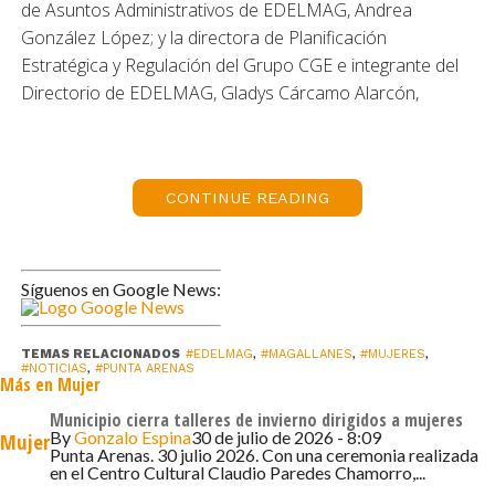
de Asuntos Administrativos de EDELMAG, Andrea
González López; y la directora de Planificación
Estratégica y Regulación del Grupo CGE e integrante del
Directorio de EDELMAG, Gladys Cárcamo Alarcón,
además de autoridades locales y representantes de
empresas de la zona.
“Nos reunimos para hablar de las temáticas de este
CONTINUE READING
sector, que históricamente ha sido masculinizado, acá
instamos a las mujeres a ser parte del desarrollo y
desafíos energéticos, sobre todo en esta región que
Síguenos en Google News:
tiene tanta innovación” comentó la superintendenta de la
SEC, Marta Cabeza.
TEMAS RELACIONADOS
#EDELMAG
,
#MAGALLANES
,
#MUJERES
,
#NOTICIAS
,
#PUNTA ARENAS
Más en Mujer
En la misma línea, Fernanda Garrido, directora regional
de la SEC, expresó que “el objetivo fundamental fue
Municipio cierra talleres de invierno dirigidos a mujeres
By
Gonzalo Espina
30 de julio de 2026 - 8:09
Mujer
conocer experiencias de mujeres que han avanzado en
Punta Arenas. 30 julio 2026. Con una ceremonia realizada
el liderazgo de esta industria. Esto hace que más mujeres
en el Centro Cultural Claudio Paredes Chamorro,...