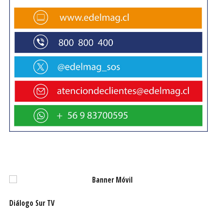
Francisca Torres, Supervisor de Control de Despacho de
Generación de EDELMAG.
Sumado a esto, Karen Gallardo, Analista de Planificación
y Control de EDELMAG, manifestó que “fue una
enriquecedora experiencia donde nos inspiraron para
desenvolvernos en una industria totalmente
masculinizada”.
Este tipo de instancias permiten valorar y promover el
talento femenino, contribuyendo al fortalecimiento de
una industria más diversa y al desarrollo de una región
con mayores oportunidades para todas.
Diálogo Sur TV