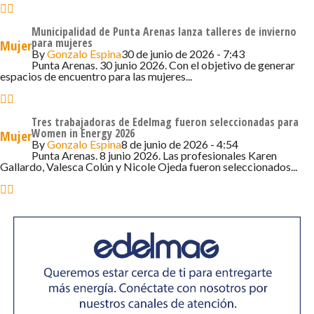
se inspiren y se atrevan a aportar a la sociedad con su
visión y enfoque”.
Municipalidad de Punta Arenas lanza talleres de invierno
para mujeres
Mujer
“Para mí fue muy significativo este espacio de reflexión,
By
Gonzalo Espina
30 de junio de 2026 - 7:43
Punta Arenas. 30 junio 2026. Con el objetivo de generar
porque yo partí trabajando en el sector eléctrico en
espacios de encuentro para las mujeres...
EDELMAG y antes era impensado tener este tipo de
debates” señaló Gladys Cárcamo.
Tres trabajadoras de Edelmag fueron seleccionadas para
Women in Energy 2026
Durante la jornada se desarrolló un espacio de
Mujer
By
Gonzalo Espina
8 de junio de 2026 - 4:54
conversación y reflexión en torno a liderazgo femenino y
Punta Arenas. 8 junio 2026. Las profesionales Karen
Gallardo, Valesca Colún y Nicole Ojeda fueron seleccionados...
los principales desafíos para avanzar hacia una industria
energética más equitativa, destacando la importancia de
generar condiciones que fomenten la participación y el
desarrollo profesional de las mujeres en el sector.
“Me pareció un evento muy bonito e interesante. Yo
trabajo en la Central Tres Puentes, donde antes no había
mujeres, y hoy somos tres trabajadoras. Se nota el
trabajo de EDELMAG en la equidad de género” destacó