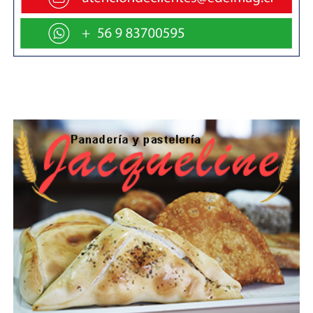
muchas personas compran pensando en Navidad.
Por este motivo, el SERNAC adelantó que estará
monitoreando el cumplimiento de los despachos,
poniendo especial atención en los reclamos que reciba al
respecto.
El Servicio adelantó que, en caso de establecer
incumplimientos, adoptará las medidas oportunas hacia
las empresas infractoras, las cuales arriesgan multas de
hasta 300 UTM, esto es, casi 21 millones de pesos en
caso de ser denunciadas ante la justicia.