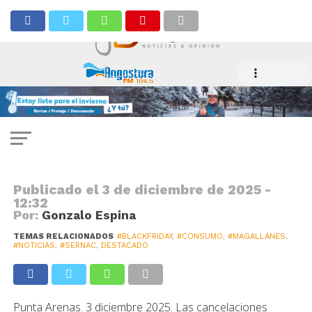
CONSUMO
Black Friday: Cancelaciones
unilaterales y publicidad
engañosa fueron principales
problemas
Publicado el
3 de diciembre de 2025 -
12:32
Por:
Gonzalo Espina
TEMAS RELACIONADOS
#BLACKFRIDAY
,
#CONSUMO
,
#MAGALLANES
,
#NOTICIAS
,
#SERNAC
,
DESTACADO
Punta Arenas. 3 diciembre 2025. Las cancelaciones