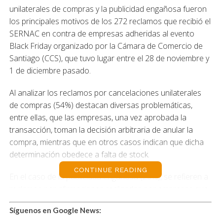
unilaterales de compras y la publicidad engañosa fueron
los principales motivos de los 272 reclamos que recibió el
SERNAC en contra de empresas adheridas al evento
Black Friday organizado por la Cámara de Comercio de
Santiago (CCS), que tuvo lugar entre el 28 de noviembre y
1 de diciembre pasado.
Al analizar los reclamos por cancelaciones unilaterales
de compras (54%) destacan diversas problemáticas,
entre ellas, que las empresas, una vez aprobada la
transacción, toman la decisión arbitraria de anular la
compra, mientras que en otros casos indican que dicha
determinación obedece a falta de stock.
CONTINUE READING
En el caso de la publicidad engañosa (20%), se refieren a
reclamos por afirmaciones realizadas por empresas que
resultaron ser falsas, especialmente relativas a ofertas o
Síguenos en Google News:
cambios en los precios al momento de realizar el pago.