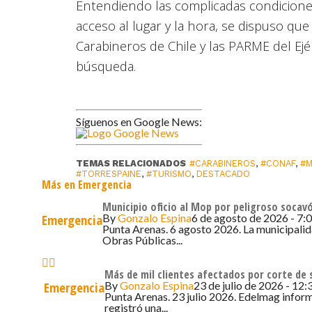
Entendiendo las complicadas condiciones 
acceso al lugar y la hora, se dispuso qu
Carabineros de Chile y las PARME del Ejér
búsqueda.
Síguenos en Google News:
TEMAS RELACIONADOS
#CARABINEROS
,
#CONAF
,
#M
#TORRESPAINE
,
#TURISMO
,
DESTACADO
Más en Emergencia
Municipio oficio al Mop por peligroso socav
By
Gonzalo Espina
6 de agosto de 2026 - 7:
Emergencia
Punta Arenas. 6 agosto 2026. La municipalid
Obras Públicas...
Más de mil clientes afectados por corte de 
By
Gonzalo Espina
23 de julio de 2026 - 12:
Emergencia
Punta Arenas. 23 julio 2026. Edelmag informó
registró una...