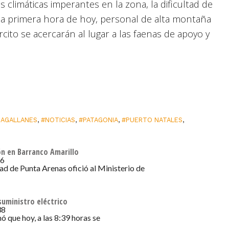
climáticas imperantes en la zona, la dificultad de
e a primera hora de hoy, personal de alta montaña
cito se acercarán al lugar a las faenas de apoyo y
AGALLANES
,
#NOTICIAS
,
#PATAGONIA
,
#PUERTO NATALES
,
ón en Barranco Amarillo
06
ad de Punta Arenas ofició al Ministerio de
suministro eléctrico
38
 que hoy, a las 8:39 horas se