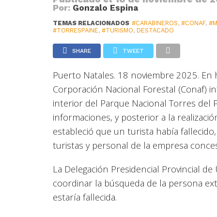
Por:
Gonzalo Espina
TEMAS RELACIONADOS
#CARABINEROS
,
#CONAF
,
#M
#TORRESPAINE
,
#TURISMO
,
DESTACADO
SHARE
TWEET
Puerto Natales. 18 noviembre 2025. En h
Corporación Nacional Forestal (Conaf) i
interior del Parque Nacional Torres del 
informaciones, y posterior a la realiza
estableció que un turista había fallecid
turistas y personal de la empresa concesi
La Delegación Presidencial Provincial de
coordinar la búsqueda de la persona extr
estaría fallecida.