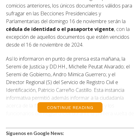
comicios anteriores, los únicos documentos válidos para
sufragar en las Elecciones Presidenciales y
Parlamentarias del domingo 16 de noviembre serán la
cédula de identidad o el pasaporte vigente
, con la
excepción de aquellos documentos que estén vencidos
desde el 16 de noviembre de 2024.
Así lo informaron en punto de prensa esta mañana, la
Seremi de Justicia y DD.HH., Michelle Peutat Alvarado; el
Seremi de Gobierno, Andro Mimica Guerrero; y el
Director Regional (S) del Servicio de Registro Civil e
Identificación, Patricio Carreño Castillo. Esta instancia
informativa permitió además informar a la ciudadanía
acerca de la función que desempeñarán las y los
CONTINUE READING
funcionarios del Registro Civil durante la primera vuelta de
este proceso eleccionario como Expertas(os) en
Identificación.
Síguenos en Google News: