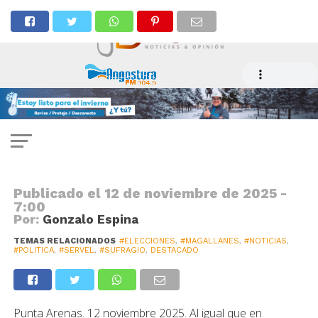
ELECCIONES
Sólo dos documentos son válidos
para sufragar este domingo
Publicado el
12 de noviembre de 2025 -
7:00
Por:
Gonzalo Espina
TEMAS RELACIONADOS
#ELECCIONES
,
#MAGALLANES
,
#NOTICIAS
,
#POLITICA
,
#SERVEL
,
#SUFRAGIO
,
DESTACADO
Punta Arenas. 12 noviembre 2025. Al igual que en