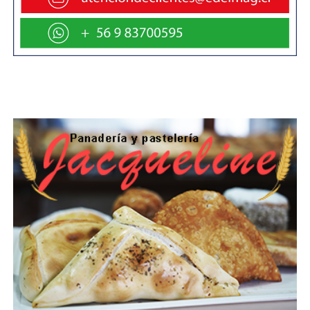
todo dispuesto este domingo 16 de noviembre, desde las
8 de la mañana hasta las 6 de la tarde, para que toda la
ciudadanía con derecho a voto (160.094 electores a nivel
regional) pueda a concurrir a los 54 locales que estarán
abiertos en la región de Magallanes, con mesas
disponibles desde Puerto Edén hasta la Antártica. Esto,
“con el despliegue que se ha caracterizado bajo estos ya
cuatro años de gobierno que nos ha tocado elecciones
todos los años”.
Ante cualquier consulta o duda sobre el lugar de
votación, instó a informarse a través de servel.cl. Quien
haya salido designado vocal de mesa y no se excusó
tiene la obligatoriedad de estar durante el día de las
elecciones, ya que la multa por votar es va desde 0,5
UTM hasta 1,5 UTM.
“Quien esté enfermo, a más de 200
kilómetros del local de votación, que ejerza labores de
cuidados o quien tenga imposibilidad de movilizarse,