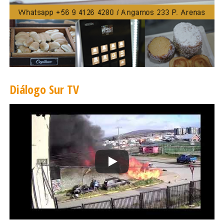
puede excusarse después a través del Juzgado de Policial
Local cuando sea llamado en cada una de las comunas”
,
añadió.
¿Dónde y cuándo se puede excusar? Para poder tener un
trámite más expedito, instó como primer paso realizar el
trámite previo ante la comisaría virtual y con ese
Diálogo Sur TV
comprobante llegar hasta el centro de Carabineros
habilitado (en Punta Arenas, Gimnasio de Operaciones
de Fuerzas Especiales en Ignacio Carrera Pinto o bien las
distintas comisarías en comunas).