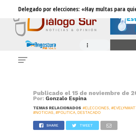
Delegado por elecciones: «Hay multas para quie
ELECCIONES
Delegado por elecciones: «Hay mul
acudan y es fundamental que las pe
de votación y la vigencia de su cé
Publicado el
15 de noviembre de 2
Por:
Gonzalo Espina
TEMAS RELACIONADOS
#ELECCIONES
,
#EVELYNMAT
#NOTICIAS
,
#POLITICA
,
DESTACADO
SHARE
TWEET