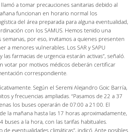
y llamó a tomar precauciones sanitarias debido al
“Mañana funcionan en horario normal los
ogística del área preparada para alguna eventualidad,
 coordinación con los SAMUS. Hemos tenido una
timas semanas, por eso, invitamos a quienes presenten
oner a menores vulnerables. Los SAR y SAPU
 las farmacias de urgencia estarán activas”, señaló.
n votar por motivos médicos deberán certificar
entación correspondiente.
ficativamente. Según el Seremi Alejandro Goic Barría,
uitos y frecuencias ampliadas. “Pasamos de 22 a 37
Arenas los buses operarán de 07:00 a 21:00. El
 de la mañana hasta las 17 horas aproximadamente,
buses a la hora, con las tarifas habituales.
de eventualidades climáticas”, indicó. Ante posibles