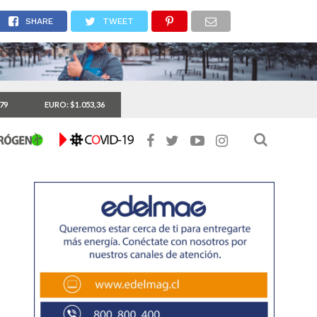
n su local de votación y la vigencia de su cédula»
SHARE
TWEET
,79
EURO: $1.053,36