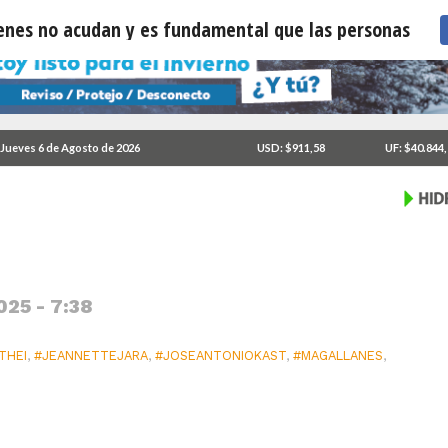
nes no acudan y es fundamental que las personas revise
tas para quienes no
rsonas revisen su local
Jueves 6 de Agosto de 2026
USD: $911,58
UF: $40.844
dula»
025 - 7:38
THEI
,
#JEANNETTEJARA
,
#JOSEANTONIOKAST
,
#MAGALLANES
,