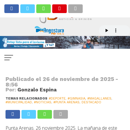
DEPORTE
180 deportistas participarán del
Campeonato Municipal de
Gimnasia Artística
Publicado el
26 de noviembre de 2025 -
8:56
Por:
Gonzalo Espina
TEMAS RELACIONADOS
#DEPORTE
,
#GIMNASIA
,
#MAGALLANES
,
#MUNICIPALIDAD
,
#NOTICIAS
,
#PUNTA ARENAS
,
DESTACADO
Punta Arenas. 26 noviembre 2025. La mañana de este