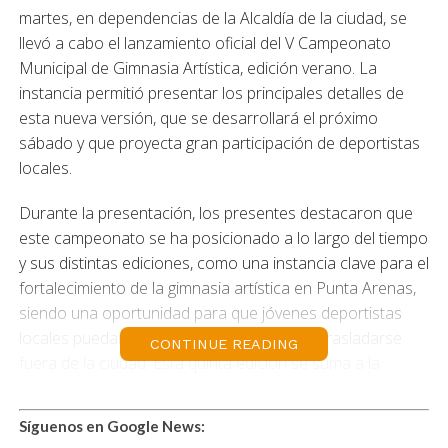
martes, en dependencias de la Alcaldía de la ciudad, se
llevó a cabo el lanzamiento oficial del V Campeonato
Municipal de Gimnasia Artística, edición verano. La
instancia permitió presentar los principales detalles de
esta nueva versión, que se desarrollará el próximo
sábado y que proyecta gran participación de deportistas
locales.
Durante la presentación, los presentes destacaron que
este campeonato se ha posicionado a lo largo del tiempo
y sus distintas ediciones, como una instancia clave para el
fortalecimiento de la gimnasia artística en Punta Arenas,
siendo una oportunidad para que jóvenes deportistas
locales puedan medirse con sus pares sin trasladarse
CONTINUE READING
fuera de la ciudad. Esta quinta edición se suma a la
versión de invierno celebrada en julio, ampliando el
número de instancias competitivas disponibles para los
Síguenos en Google News:
clubes de la comuna y entregando continuidad al trabajo