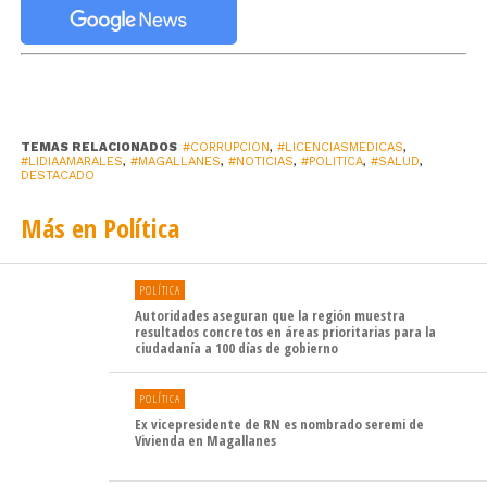
señalaron desde la Delegación Presidencial Regional.
A partir de hoy, Eduardo Castillo Vera, profesional de la
Secretaría Regional Ministerial de Salud, asumirá como
Seremi subrogante, función que ya desempeñó durante
el gobierno del Presidente Sebastián Piñera.
TEMAS RELACIONADOS
#CORRUPCION
,
#LICENCIASMEDICAS
,
#LIDIAAMARALES
,
#MAGALLANES
,
#NOTICIAS
,
#POLITICA
,
#SALUD
,
DESTACADO
«Como Delegación Presidencial Regional, reiteramos
nuestro compromiso con los principios de transparencia,
Más en Política
probidad y responsabilidad institucional, valores que
guían el ejercicio de la función pública en todas sus
instancias», agregaron desde el ex edificio de la
POLÍTICA
Autoridades aseguran que la región muestra
Intendencia.
resultados concretos en áreas prioritarias para la
ciudadanía a 100 días de gobierno
POLÍTICA
Ex vicepresidente de RN es nombrado seremi de
Vivienda en Magallanes