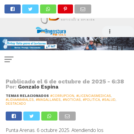
POLÍTICA
Tras polémica por licencia médica
deja el cargo seremi de Salud
Publicado el
6 de octubre de 2025 - 6:38
Por:
Gonzalo Espina
TEMAS RELACIONADOS
#CORRUPCION
,
#LICENCIASMEDICAS
,
#LIDIAAMARALES
,
#MAGALLANES
,
#NOTICIAS
,
#POLITICA
,
#SALUD
,
DESTACADO
Punta Arenas. 6 octubre 2025. Atendiendo los