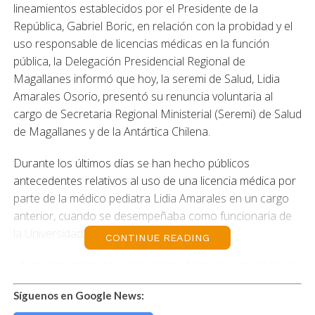
lineamientos establecidos por el Presidente de la
República, Gabriel Boric, en relación con la probidad y el
uso responsable de licencias médicas en la función
pública, la Delegación Presidencial Regional de
Magallanes informó que hoy, la seremi de Salud, Lidia
Amarales Osorio, presentó su renuncia voluntaria al
cargo de Secretaria Regional Ministerial (Seremi) de Salud
de Magallanes y de la Antártica Chilena.
Durante los últimos días se han hecho públicos
antecedentes relativos al uso de una licencia médica por
parte de la médico pediatra Lidia Amarales en un cargo
anterior, cuando se desempeñaba como funcionaria de
la Universidad de Magallanes.
CONTINUE READING
«Ante este contexto, y con el propósito de resguardar el
buen funcionamiento institucional y la confianza pública,
Síguenos en Google News:
la autoridad decidió poner su cargo a disposición»,