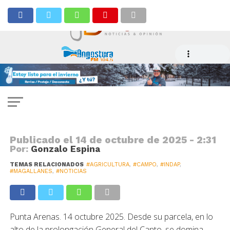
CAMPO
Agricultor de Punta Arenas aporta
calor al invierno a través de un
manejo responsable de la leña
Publicado el
14 de octubre de 2025 - 2:31
Por:
Gonzalo Espina
TEMAS RELACIONADOS
#AGRICULTURA
,
#CAMPO
,
#INDAP
,
#MAGALLANES
,
#NOTICIAS
Punta Arenas. 14 octubre 2025. Desde su parcela, en lo
alto de la prolongación General del Canto, se domina