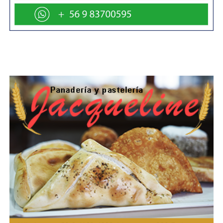
comenta el director regional de INDAP, Gabriel
Zegers Müller, durante una visita al lugar.
«Trabaja con madera certificada bajo plan de
manejo forestal, seca y prepara la leña hasta
obtener un producto que cumple una función
esencial para las familias rurales de la región. La
leña sigue siendo fundamental para
calefaccionar los hogares en Magallanes, y su
trabajo tiene un valor económico y social
enorme», precisa.
Zegers aprovechó la ocasión para destacar que
este año INDAP aumentó un 30% la cobertura
del programa de inversiones del Programa de
Desarrollo Local, Prodesal, en Magallanes. Solo
en la comuna de Punta Arenas pasó de 11 a 25
usuarios co-financiados, con una inversión
cercana a los 50 millones de pesos en este
programa. El monto regional destinado a