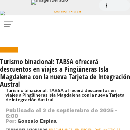
Turismo
Turismo binacional: TABSA ofrecerá
descuentos en viajes a Pingüineras Isla
Magdalena con la nueva Tarjeta de Integración
Austral
Turismo binacional: TABSA ofrecerá descuentos en
viajes a Pingüineras Isla Magdalena con la nueva Tarjeta
de Integración Austral
Publicado el
2 de septiembre de 2025 -
6:00
Por:
Gonzalo Espina
TEMAS RELACIONADOS
#MAGALLANES
,
#MUNICIPALIDAD
,
#NOTICIAS
,