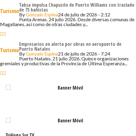
gran oportunidad para incentivar que los turistas
Tabsa impulsa Chapuzón de Puerto Williams con traslado
de 75 bañistas
Turismo
argentinos pernocten en la ciudad y disfruten de todos
By
Gonzalo Espina
24 de julio de 2026 - 2:12
sus atractivos”, destacó el ejecutivo.
Punta Arenas. 24 julio 2026. Desde diversas comunas de
Magallanes, así como de otras ciudades y...
Con esta incorporación, TABSA refuerza su compromiso
con el desarrollo turístico de la región.
Empresarios en alerta por obras en aeropuerto de
Puerto Natales
Turismo
By
Gonzalo Espina
21 de julio de 2026 - 7:24
Puerto Natales. 21 julio 2026. Quince organizaciones
gremiales y productivas de la Provincia de Última Esperanza...
Diálogo Sur TV