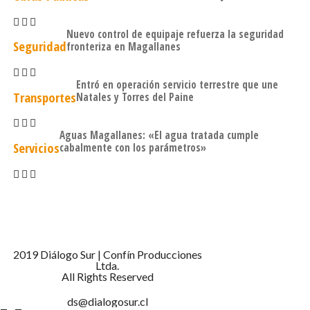
Nueva Zelanda. En tanto, en la mayoría de los otros
países que permiten el voto extranjero, es para las
Nuevo control de equipaje refuerza la seguridad
elecciones locales.
Seguridad
fronteriza en Magallanes
Según señala el mensaje enviado por el Ejecutivo, entre el
Entró en operación servicio terrestre que une
año 2017 y el 2024 el padrón electoral extranjero se
Transportes
Natales y Torres del Paine
incrementó en un 194,4% en nuestro país.
Aguas Magallanes: «El agua tratada cumple
Servicios
cabalmente con los parámetros»
2019 Diálogo Sur | Confín Producciones
Ltda.
All Rights Reserved
ds@dialogosur.cl