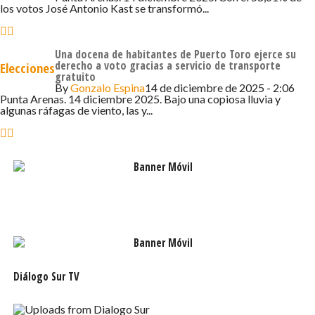
los votos José Antonio Kast se transformó...
Voto extranjero
En paralelo, la Comisión de Constitución conoció el
Una docena de habitantes de Puerto Toro ejerce su
derecho a voto gracias a servicio de transporte
Elecciones
proyecto de reforma constitucional presentado por el
gratuito
By
Gonzalo Espina
14 de diciembre de 2025 - 2:06
Ejecutivo que modifica la Carta Fundamental en materia
Punta Arenas. 14 diciembre 2025. Bajo una copiosa lluvia y
de derecho a sufragio de personas extranjeras (Boletín
algunas ráfagas de viento, las y...
17823-07).
Tras analizar los alcances de la iniciativa, se acordó abrir
plazo hasta las 10 horas de este miércoles 10 de
septiembre para presentarle indicaciones, con la idea de
votarlo inmediatamente y despacharlo.
En lo fundamental, la reforma permite que los extranjeros
avecindados en nuestro país por más de 10 años
ininterrumpidos puedan ejercer el derecho de sufragio y
Diálogo Sur TV
se precisa que aquellos sólo se considerarán
avecindados a partir del momento en que obtengan un