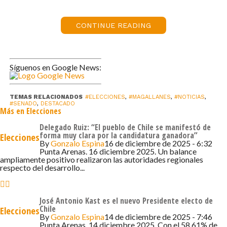
enfermedad, ausencia del país o en una localidad ubicada
a más de 200 kilómetros del local de votación y en el
caso de ciudadanos con discapacidad que cuenten con
CONTINUE READING
la calificación y certificación.
Con todo, la senadora Luz Ebensperger y el senador
Síguenos en Google News:
Rafael Prohens presentaron una indicación para
aumentar el máximo de multa a 3 UTM (unos $207.000) ;
mientras que los senadores Esteban Velásquez, Jaime
TEMAS RELACIONADOS
#ELECCIONES
,
#MAGALLANES
,
#NOTICIAS
,
#SENADO
,
DESTACADO
Más en Elecciones
Quintana y la senadora Paulina Vodanovic propusieron el
tope de 1 UTM ($69.000).
Delegado Ruiz: “El pueblo de Chile se manifestó de
forma muy clara por la candidatura ganadora”
Elecciones
By
Gonzalo Espina
16 de diciembre de 2025 - 6:32
Durante las sesiones se recalcó que la Comisión busca
Punta Arenas. 16 diciembre 2025. Un balance
dar garantías y credibilidad, “cumpliendo con los
ampliamente positivo realizaron las autoridades regionales
respecto del desarrollo...
acuerdos, más allá de que nosotros no hayamos sido
parte de éstos”, se reforzó.
José Antonio Kast es el nuevo Presidente electo de
El proyecto será visto por la Sala una vez que la
Chile
Elecciones
By
Gonzalo Espina
14 de diciembre de 2025 - 7:46
Secretaría Técnica emita el respectivo informe.
Punta Arenas. 14 diciembre 2025. Con el 58,61% de