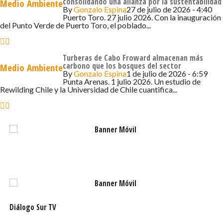
consolidando una alianza por la sustentabilidad
Medio Ambiente
By
Gonzalo Espina
27 de julio de 2026 - 4:40
haciendo acá es justamente dar un gran ejemplo de que
Puerto Toro. 27 julio 2026. Con la inauguración
desde las comunas se pueden lograr cosas muy
del Punto Verde de Puerto Toro, el poblado...
potentes sin aumentar el gasto para los contribuyentes.
Este es un tema de gestión».
Turberas de Cabo Froward almacenan más
carbono que los bosques del sector
Medio Ambiente
La agenda del jueves incluyó presentaciones sobre la
By
Gonzalo Espina
1 de julio de 2026 - 6:59
Punta Arenas. 1 julio 2026. Un estudio de
experiencia de Punta Arenas en gestión ambiental, los
Rewilding Chile y la Universidad de Chile cuantifica...
desafíos de Puerto Montt en esta materia y un taller
metodológico sobre la implementación del PUQ 30/30,
facilitando el intercambio entre los equipos técnicos de
ambas comunas. Para el viernes, la comitiva realizará una
salida a terreno que contempla visitas al Parque
Chabunco, Zona Austral y el Punto Limpio del Parque de
los Dinosaurios.
Paulina Santis, encargada de Sostenibilidad y Acción
Climática de Punta Arenas, explicó la importancia de que
Diálogo Sur TV
la comitiva de Puerto Montt pueda observar en terreno