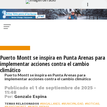
Medio Ambiente
Puerto Montt se inspira en Punta Arenas para
implementar acciones contra el cambio
climático
Puerto Montt se inspira en Punta Arenas para
implementar acciones contra el cambio climático
Publicado el
1 de septiembre de 2025 -
11:48
Por:
Gonzalo Espina
TEMAS RELACIONADOS
#MAGALLANES
,
#MUNICIPALIDAD
,
#NOTICIAS
,
#PUERTOMONTT
,
#PUNTA ARENAS