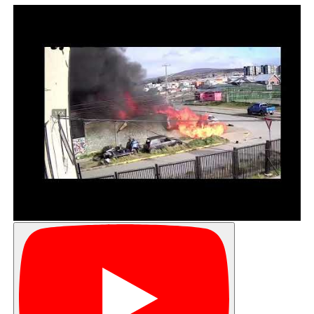
las acciones que el municipio está desarrollando. «Es
súper importante porque es necesario que ellos
conozcan también cómo se está implementando este
PUQ 30/30 y que las mismas personas que están
trabajando con nosotros les comenten cómo lo estamos
haciendo, cuál ha sido el vínculo que hemos tenido con
ellas para la medición de huella de carbono y, luego, para
el plan de acción institucional que estamos
desarrollando».
Por su parte, Maritza Pérez, profesional de Medio
Ambiente de Puerto Montt, destacó que «la elección de
Punta Arenas no fue casual. Es una de las comunas más
avanzadas del país en materia de acción climática local, y
eso lo queremos llevar a nuestra ciudad».