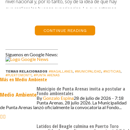
nivel nacional y, por lo tanto, soy de la idea de que hay
que replicar las buenas experiencias. Lo que estamos
haciendo es un trabajo colaborativo entre nuestros
equipos profesionales, con el objetivo de llevar esta
positiva experiencia que ha tenido Punta Arenas en
CONTINUE READING
materia de reciclaje y también de carbono neutro», afirmó
el alcalde Rodrigo Wainraihgt.
Síguenos en Google News:
En tanto, el jefe comunal de Punta Arenas enfatizó que
ambos municipios tienen mucho en común y comparten
el mismo interés en diversas temáticas. «Con él estamos
TEMAS RELACIONADOS
#MAGALLANES
,
#MUNICIPALIDAD
,
#NOTICIAS
,
#PUERTOMONTT
,
#PUNTA ARENAS
Más en Medio Ambiente
hablando de la macrozona sur, que comienza en Puerto
Montt y termina en la Antártica chilena. Y aquí son
Municipio de Punta Arenas invita a postular a
fondo ambientales
Medio Ambiente
muchos temas. Uno de los más importantes, claramente,
By
Gonzalo Espina
28 de julio de 2026 - 7:18
es el medioambiente. Pero tenemos muchos temas que
Punta Arenas. 28 julio 2026. La Municipalidad
de Punta Arenas lanzó oficialmente la convocatoria al Fondo...
estamos trabajando en paralelo», sostuvo Claudio
Radonich.
Latidos del Beagle culmina en Puerto Toro
Asimismo, Radonich destacó que «lo que estamos