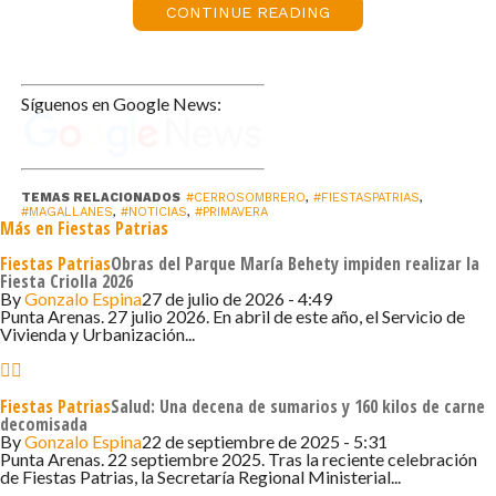
CONTINUE READING
agrupación folclórica Renacer Campesino, Mutual de
Seguridad y la Brigada de Respuesta a Emergencias de
ENAP Isla.
Síguenos en Google News:
El evento finalizó con un compartir dieciochero en el SUM
de la Escuela de Cerro Sombrero, donde el grupo
regional “Renacer del Pago” animó a los asistentes al
TEMAS RELACIONADOS
#CERROSOMBRERO
,
#FIESTASPATRIAS
,
ritmo de cuecas y chamamé. Los vecinos disfrutaron
#MAGALLANES
,
#NOTICIAS
,
#PRIMAVERA
Más en Fiestas Patrias
además de tradicionales empanadas y anticuchos, en un
ambiente que destacó la tradición, la cultura y el sentido
Fiestas Patrias
Obras del Parque María Behety impiden realizar la
Fiesta Criolla 2026
de comunidad.
By
Gonzalo Espina
27 de julio de 2026 - 4:49
Punta Arenas. 27 julio 2026. En abril de este año, el Servicio de
Vivienda y Urbanización...
La alcaldesa Karina Fernández Marín expresó su orgullo
por la participación de la comunidad en esta tradicional
celebración y destacó la importancia de mantener vivas
Fiestas Patrias
Salud: Una decena de sumarios y 160 kilos de carne
nuestras costumbres, cultura y sentido de unidad,
decomisada
By
Gonzalo Espina
22 de septiembre de 2025 - 5:31
señalando que “estas festividades son una oportunidad
Punta Arenas. 22 septiembre 2025. Tras la reciente celebración
para fortalecer los lazos entre vecinos y transmitir a las
de Fiestas Patrias, la Secretaría Regional Ministerial...