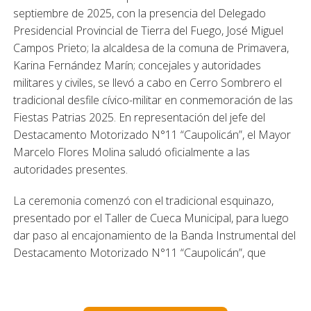
septiembre de 2025, con la presencia del Delegado
Presidencial Provincial de Tierra del Fuego, José Miguel
Campos Prieto; la alcaldesa de la comuna de Primavera,
Karina Fernández Marín; concejales y autoridades
militares y civiles, se llevó a cabo en Cerro Sombrero el
tradicional desfile cívico-militar en conmemoración de las
Fiestas Patrias 2025. En representación del jefe del
Destacamento Motorizado N°11 “Caupolicán”, el Mayor
Marcelo Flores Molina saludó oficialmente a las
autoridades presentes.
La ceremonia comenzó con el tradicional esquinazo,
presentado por el Taller de Cueca Municipal, para luego
dar paso al encajonamiento de la Banda Instrumental del
Destacamento Motorizado N°11 “Caupolicán”, que
marcó el paso de las distintas delegaciones frente a las
autoridades. Entre los participantes se contaron el Jardín
Infantil Pastorcitos, la Escuela Cerro Sombrero, la