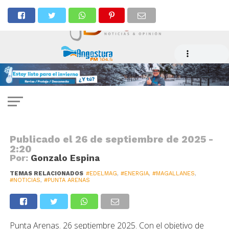
ENERGÍA
Colegio Francés aprende sobre
energía con charla de Edelmag
Publicado el
26 de septiembre de 2025 -
2:20
Por:
Gonzalo Espina
TEMAS RELACIONADOS
#EDELMAG
,
#ENERGIA
,
#MAGALLANES
,
#NOTICIAS
,
#PUNTA ARENAS
Punta Arenas. 26 septiembre 2025. Con el objetivo de