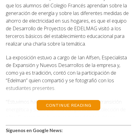
que los alumnos del Colegio Francés aprendan sobre la
generación de energía y sobre las diferentes medidas de
ahorro de electricidad en sus hogares, es que el equipo
de Desarrollo de Proyectos de EDELMAG visitó a los
terceros básicos del establecimiento educacional para
realizar una charla sobre la temática.
La exposición estuvo a cargo de Ian Alfsen, Especialista
de Expansión y Nuevos Desarrollos de la empresa y,
como ya es tradición, contó con la participación de
“Edelman” quien compartió y se fotografió con los
estudiantes presentes.
“Estuvimos hablando de energía renovable, transición
CONTINUE READING
energética y sobre nuestra campaña de recolección de
pilas. Fue una muy buena conversación, los chicos
estaban muy bien informados y esto reafirma que las
Síguenos en Google News:
nuevas generaciones tienen más consciencia sobre el