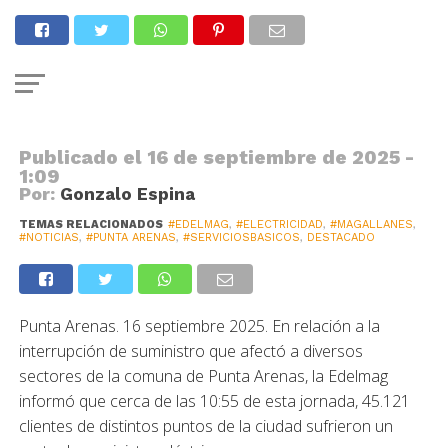
SERVICIOS
Cerca del medio día se superó
masivo corte de electricidad
Publicado el
16 de septiembre de 2025 -
1:09
Por:
Gonzalo Espina
TEMAS RELACIONADOS
#EDELMAG
,
#ELECTRICIDAD
,
#MAGALLANES
,
#NOTICIAS
,
#PUNTA ARENAS
,
#SERVICIOSBASICOS
,
DESTACADO
Punta Arenas. 16 septiembre 2025. En relación a la
interrupción de suministro que afectó a diversos
sectores de la comuna de Punta Arenas, la Edelmag
informó que cerca de las 10:55 de esta jornada, 45.121
clientes de distintos puntos de la ciudad sufrieron un