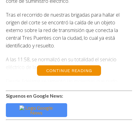
corte de suministro eléctrico.
Tras el recorrido de nuestras brigadas para hallar el
origen del corte se encontró la caída de un objeto
externo sobre la red de transmisión que conecta la
central Tres Puentes con la ciudad, lo cual ya está
identificado y resuelto.
A las 11:58, se normalizó en su totalidad el servicio
eléctrico de la comuna de Punta Arenas.
CONTINUE READING
Desde Edelamg se lamentó las molestias que pudo
generar esta situación y se reiteró que siempre se
encuentran disponibles el Fono Clientes 800 800 400 y el
Síguenos en Google News:
número de WhatsApp + 56 9 8370 0595, la cuenta X
@edelmag_sos, para consultas. Para una atención más
expedita, es importante que tengan a mano su número
de cliente que se encuentra impreso en la parte superior
de la boleta.