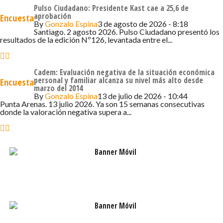
Pulso Ciudadano: Presidente Kast cae a 25,6 de
José Antonio Kast llega a 27% (-1pto) en escenario de
aprobación
Encuesta
primera vuelta, seguido por Jeannette Jara con 26%
By
Gonzalo Espina
3 de agosto de 2026 - 8:18
Santiago. 2 agosto 2026. Pulso Ciudadano presentó los
(-1pto) y Evelyn Matthei con 14%. Luego están Franco
resultados de la edición Nº126, levantada entre el...
Parisi con 11%, Johannes Kaiser con 8% (+1pto), Marco
Enríquez-Ominami con 3% (+2pts), Harold Mayne-
Nicholls con 2% y Eduardo Artés con 0% (-1pto). El 9% no
Cadem: Evaluación negativa de la situación económica
personal y familiar alcanza su nivel más alto desde
Encuesta
votaría, no sabe o no responde.
marzo del 2014
By
Gonzalo Espina
13 de julio de 2026 - 10:44
Punta Arenas. 13 julio 2026. Ya son 15 semanas consecutivas
En expectativa presidencial, 39% (+1pto) cree que Kast
donde la valoración negativa supera a...
será el próximo presidente de Chile, 29% (+1pto) piensa
que será Jara, 10% que será Matthei, 9% (-1pto) que será
Parisi y 6% que será Kaiser.
La capacidad para enfrentar la delincuencia y el
narcotráfico (43%, capacidad para resolver los
problemas del país y gestionar crisis (37%), capacidad
para hacer crecer la economía y generar empleo (30%) y
capacidad para hacer cambios sociales en educación,