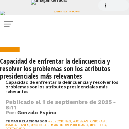
Encuesta
Capacidad de enfrentar la delincuencia y
resolver los problemas son los atributos
presidenciales más relevantes
Capacidad de enfrentar la delincuencia y resolver los
problemas son los atributos presidenciales más
relevantes
Publicado el
1 de septiembre de 2025 -
8:11
Por:
Gonzalo Espina
TEMAS RELACIONADOS
#ELECCIONES
,
#JOSEANTONIOKAST
,
#MAGALLANES
,
#NOTICIAS
,
#PARTIDOREPUBLICANO
,
#POLITICA
,
DESTACADO