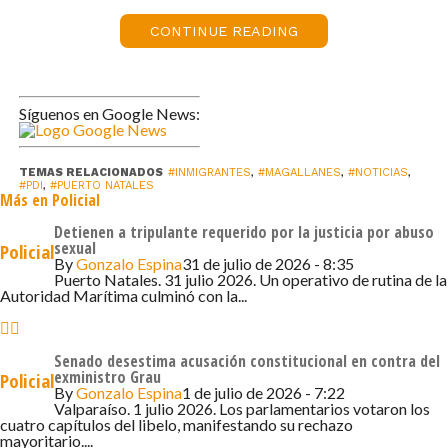
y tráfico ilegal de armas de fuego, municiones y
explosivos.
CONTINUE READING
Con el fin de dar cumplimiento de lo decretado por el
Servicio Nacional de Migraciones, detectives
Síguenos en Google News:
materializaron la expulsión administrativa del sujeto,
quien fue entregado a las autoridades de su país en el
aeropuerto de Bogotá.
TEMAS RELACIONADOS
#INMIGRANTES
,
#MAGALLANES
,
#NOTICIAS
,
#PDI
,
#PUERTO NATALES
Más en Policial
Al respecto, el delegado presidencial provincial de Última
Detienen a tripulante requerido por la justicia por abuso
Esperanza, Guillermo Ruiz Santana, indicó: “hemos
sexual
Policial
By
Gonzalo Espina
31 de julio de 2026 - 8:35
tomado conocimiento que la PDI, con el área de
Puerto Natales. 31 julio 2026. Un operativo de rutina de la
Migraciones, dio con el paradero de un ciudadano
Autoridad Marítima culminó con la...
colombiano, que entre otras cosas, tenía pendiente una
orden de expulsión y condenas que no estaba
Senado desestima acusación constitucional en contra del
cumpliendo, las cuales sumaban más de 40 años de
exministro Grau
Policial
By
Gonzalo Espina
1 de julio de 2026 - 7:22
presidio”.
Valparaíso. 1 julio 2026. Los parlamentarios votaron los
cuatro capítulos del libelo, manifestando su rechazo
Finalmente, el delegado manifestó el compromiso del
mayoritario....