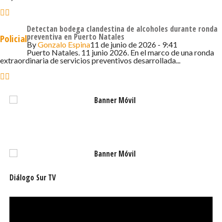
gobierno del presidente Gabriel Boric con la seguridad
pública y expresó que durante el año continuarán
Detectan bodega clandestina de alcoholes durante ronda
desarrollando operativos y fiscalizaciones en conjunto
preventiva en Puerto Natales
Policial
By
Gonzalo Espina
11 de junio de 2026 - 9:41
con la PDI.
Puerto Natales. 11 junio 2026. En el marco de una ronda
extraordinaria de servicios preventivos desarrollada...
Diálogo Sur TV